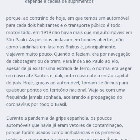
depende a cadeia de suprimentos
porque, ao contrário de hoje, em que temos um automóvel
para cada dois habitantes e o transporte público é todo
motorizado, em 1919 não havia mais que mil automóveis em
São Paulo. As pessoas andavam em bondes abertos, não
como sardinhas em lata nos ônibus e, principalmente,
viajavam muito pouco. Quando o faziam, era por navegação
de cabotagem ou de trem. Para ir de São Paulo ao Rio,
apesar de já existir uma estrada de ferro, o normal era pegar
um navio até Santos e, dali, outro navio até a então capital
do país. Hoje, graças ao automóvel, tomam-se ônibus para
quaisquer pontos do território nacional. Viaja-se com uma
frequência jamais sonhada, acelerando a propagação do
coronavírus por todo o Brasil.
Durante a pandemia da gripe espanhola, os poucos
automóveis que havia já eram vetores de contaminação,
porque foram usados como ambulâncias e os primeiros
médicos a morrerem foram os que os possuíam. É que, por