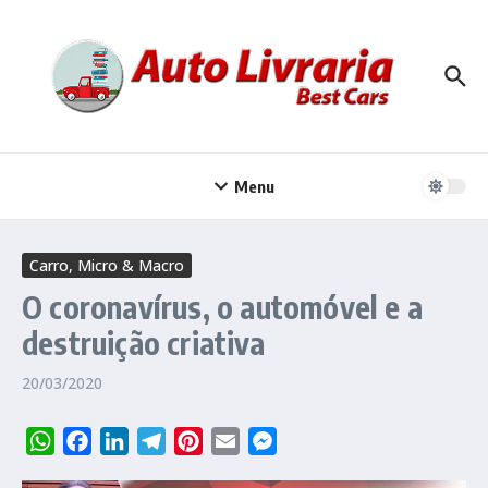
Ir para o conteúdo
Menu
Carro, Micro & Macro
O coronavírus, o automóvel e a
destruição criativa
20/03/2020
WhatsApp
Facebook
LinkedIn
Telegram
Pinterest
Email
Messenger