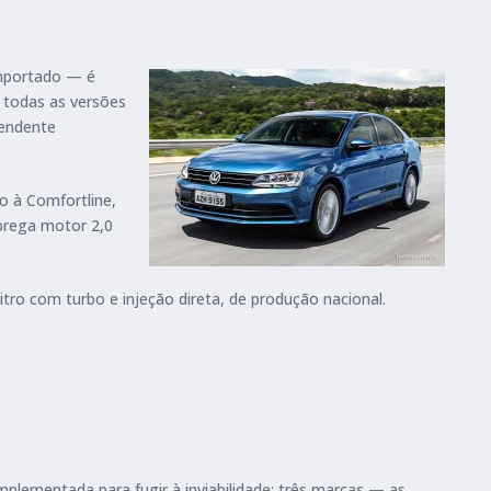
importado — é
 todas as versões
pendente
o à Comfortline,
prega motor 2,0
ro com turbo e injeção direta, de produção nacional.
plementada para fugir à inviabilidade: três marcas — as