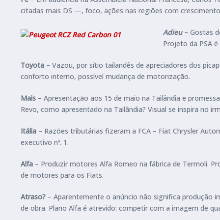
citadas mais DS —, foco, ações nas regiões com crescimento. E
Adieu
– Gostas do
Projeto da PSA é 
Toyota
– Vazou, por sítio tailandês de apreciadores dos pica
conforto interno, possível mudança de motorização.
Mais
– Apresentação aos 15 de maio na Tailândia e promessa d
Revo, como apresentado na Tailândia? Visual se inspira no i
Itália
– Razões tributárias fizeram a FCA – Fiat Chrysler Aut
executivo nº. 1.
Alfa
– Produzir motores Alfa Romeo na fábrica de Termoli. Pr
de motores para os Fiats.
Atraso?
– Aparentemente o anúncio não significa produção im
de obra. Plano Alfa é atrevido: competir com a imagem de qu