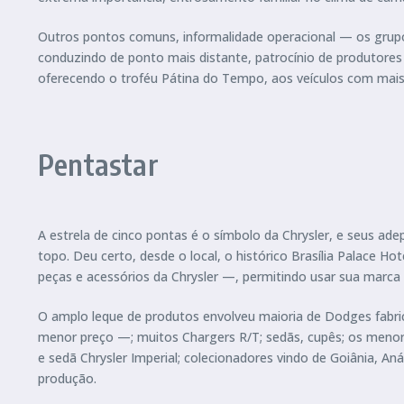
Outros pontos comuns, informalidade operacional — os grupo
conduzindo de ponto mais distante, patrocínio de produtores 
oferecendo o troféu Pátina do Tempo, aos veículos com mais
Pentastar
A estrela de cinco pontas é o símbolo da Chrysler, e seus ad
topo. Deu certo, desde o local, o histórico Brasília Palace H
peças e acessórios da Chrysler —, permitindo usar sua marca
O amplo leque de produtos envolveu maioria de Dodges fabrica
menor preço —; muitos Chargers R/T; sedãs, cupês; os menor
e sedã Chrysler Imperial; colecionadores vindo de Goiânia, An
produção.