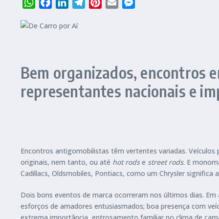
WhatsApp
Facebook
LinkedIn
Telegram
Pinterest
Email
Messenger
Bem organizados, encontros e
representantes nacionais e i
Encontros antigomobilistas têm vertentes variadas. Veículos
originais, nem tanto, ou até
hot rods
e
street rods
. E monoma
Cadillacs, Oldsmobiles, Pontiacs, como um Chrysler significa 
Dois bons eventos de marca ocorreram nos últimos dias. Em 
esforços de amadores entusiasmados; boa presença com veículo
extrema importância, entrosamento familiar no clima de cama