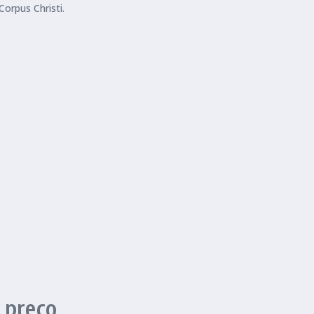
orpus Christi.
 preço