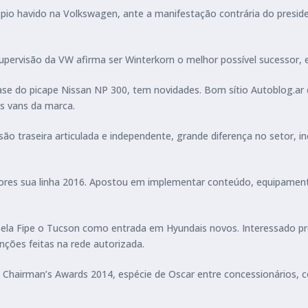
epio havido na Volkswagen, ante a manifestação contrária do presi
ervisão da VW afirma ser Winterkorn o melhor possível sucessor, 
base do picape Nissan NP 300, tem novidades. Bom sítio Autoblog.ar
s vans da marca.
nsão traseira articulada e independente, grande diferença no setor, 
res sua linha 2016. Apostou em implementar conteúdo, equipamento
la Fipe o Tucson como entrada em Hyundais novos. Interessado pro
ções feitas na rede autorizada.
 Chairman’s Awards 2014, espécie de Oscar entre concessionários, 