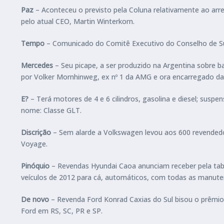
Paz
– Aconteceu o previsto pela Coluna relativamente ao arr
pelo atual CEO, Martin Winterkorn.
Tempo
– Comunicado do Comitê Executivo do Conselho de Sup
Mercedes
– Seu picape, a ser produzido na Argentina sobre 
por Volker Mornhinweg, ex nº 1 da AMG e ora encarregado da
E?
– Terá motores de 4 e 6 cilindros, gasolina e diesel; suspe
nome: Classe GLT.
Discrição
– Sem alarde a Volkswagen levou aos 600 revendedo
Voyage.
Pinóquio
– Revendas Hyundai Caoa anunciam receber pela tabe
veículos de 2012 para cá, automáticos, com todas as manuten
De novo
– Revenda Ford Konrad Caxias do Sul bisou o prêmio
Ford em RS, SC, PR e SP.