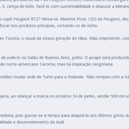
, cereja do bolo, fazê-lo com sustentabilidade e disputar a lideran
 cupê Peugeot RCZ? Mexa-se. Maxime Picat, CEO da Peugeot, declar
focar nos produtos principais, cortando os de nicho.
pes Toyota, o visual da oitava geração do Hilux. Mais imponente, c
e exibi-lo no Salão de Buenos Aires, junho. O picape será produzi
rmão norte-americano Tacoma, mas há inspiração rangeriana.
omobiles mudar sede de Turim para a Holanda. Não rompeu com a Itál
ojeta, ao relançar a marca no próximo 24 de junho, vender 500 mil 
ediata, pois gastar-se-á tempo para adaptá-la aos últimos gritos d
alidade e desenvolvimento da Audi.