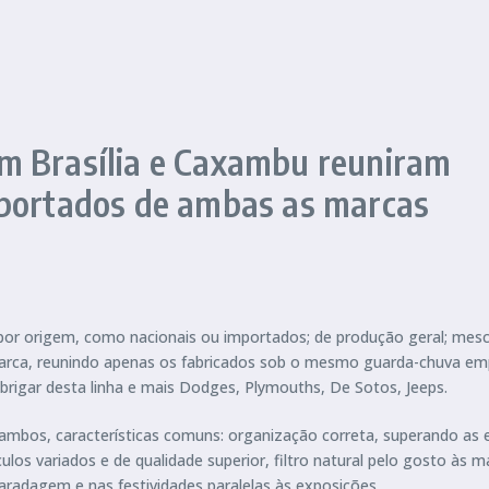
m Brasília e Caxambu reuniram
mportados de ambas as marcas
 por origem, como nacionais ou importados; de produção geral; mesc
rca, reunindo apenas os fabricados sob o mesmo guarda-chuva empr
abrigar desta linha e mais Dodges, Plymouths, De Sotos, Jeeps.
ambos, características comuns: organização correta, superando as 
s variados e de qualidade superior, filtro natural pelo gosto às m
radagem e nas festividades paralelas às exposições.