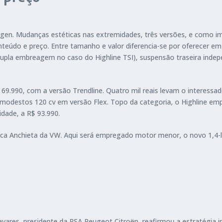
gen. Mudanças estéticas nas extremidades, três versões, e como 
eúdo e preço. Entre tamanho e valor diferencia-se por oferecer em
pla embreagem no caso do Highline TSI), suspensão traseira inde
9.990, com a versão Trendline. Quatro mil reais levam o interessad
 modestos 120 cv em versão Flex. Topo da categoria, o Highline em
idade, a R$ 93.990.
a Anchieta da VW. Aqui será empregado motor menor, o novo 1,4-lit
vares, presidente da PSA Peugeot Citroën, reafirmou a estratégia im