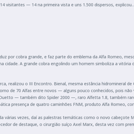
4 visitantes — 14 na primeira vista e uns 1.500 dispersos, explicou
aduz por cobra grande, e faz parte do emblema da Alfa Romeo, mescl
ma cidade. A grande cobra engolindo um homem simboliza a vitória 
ca, realizou o III Encontro. Bienal, mesma estância hidromineral d
orno de 70 Alfas entre novos — alguns pouco conhecidos, pois não 
 Duetto — também dito Spider 2000 —, raro Alfetta 1.8, também rar
impática presença de quatro caminhões FNM, produto Alfa Romeo, co
 várias vezes, daí as palestras temáticas como o novo cabeçote Multi
cedor de destaque, o cirurgião suíço Axel Marx, desta vez com prem