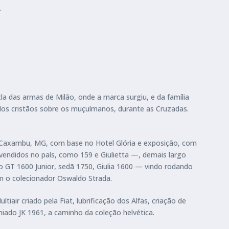
…
a das armas de Milão, onde a marca surgiu, e da família
dos cristãos sobre os muçulmanos, durante as Cruzadas.
e Caxambu, MG, com base no Hotel Glória e exposição, com
vendidos no país, como 159 e Giulietta —, demais largo
o GT 1600 Junior, sedã 1750, Giulia 1600 — vindo rodando
m o colecionador Oswaldo Strada.
air criado pela Fiat, lubrificação dos Alfas, criação de
iado JK 1961, a caminho da coleção helvética.