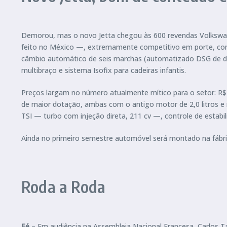
Demorou, mas o novo Jetta chegou às 600 revendas Volkswa
feito no México —, extremamente competitivo em porte, cont
câmbio automático de seis marchas (automatizado DSG de du
multibraço e sistema Isofix para cadeiras infantis.
Preços largam no número atualmente mítico para o setor: R$ 6
de maior dotação, ambas com o antigo motor de 2,0 litros e
TSI — turbo com injeção direta, 211 cv —, controle de estabil
Ainda no primeiro semestre automóvel será montado na fábric
Roda a Roda
Fé
– Em audiência na Assembleia Nacional Francesa, Carlos Ta