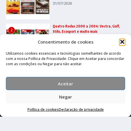
31/07/2026
Quatro Rodas 2000 a 2004: Vectra, Golf,
2
Stilo, Ecosport e muito mais
22/07/2026
Consentimento de cookies
Utilizamos cookies essenciais e tecnologias semelhantes de acordo
com a nossa Política de Privacidade. Clique em Aceitar para concordar
Quatro Rodas 1995 a 1999: Ka, Marea,
3
com as condições ou Negar para não aceitar.
grandes esportivos e mais
17/07/2026
Aceitar
Negar
Política de cookies
Declaração de privacidade
Canal no Whatsapp
Canal no Youtube
Política de privacidade