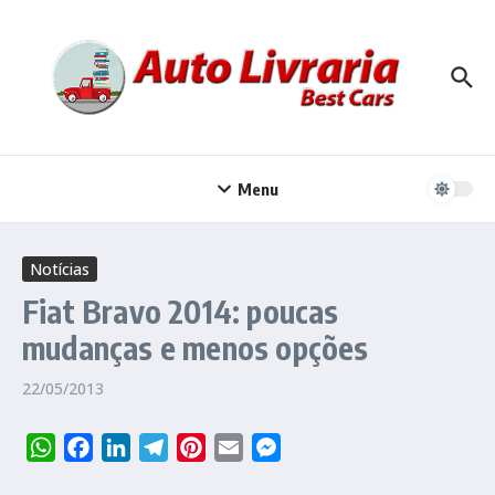
Ir para o conteúdo
Menu
Notícias
Fiat Bravo 2014: poucas
mudanças e menos opções
22/05/2013
WhatsApp
Facebook
LinkedIn
Telegram
Pinterest
Email
Messenger