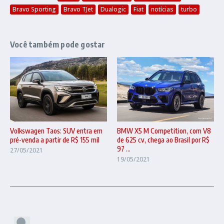
Bravo Sporting
Bravo TJet
Dualogic
Fiat
notícias
turbo
Você também pode gostar
BMW X5 M Competition, com V8
Volkswagen Taos: SUV entra em
de 625 cv, chega ao Brasil por R$
pré-venda a partir de R$ 155 mil
97 ...
27/05/2021
19/05/2021