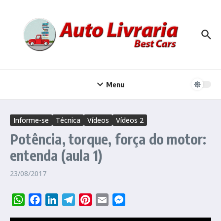
Ir para o conteúdo
Menu
Informe-se
Técnica
Vídeos
Vídeos 2
Potência, torque, força do motor:
entenda (aula 1)
23/08/2017
WhatsApp
Facebook
LinkedIn
Telegram
Pinterest
Email
Messenger