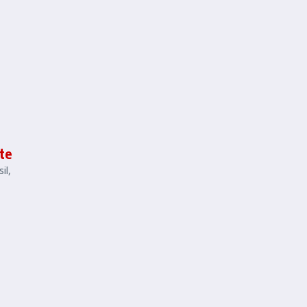
te
il,