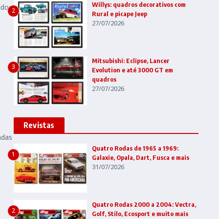
Willys: quadros decorativos com
idos
2
Rural e picape Jeep
27/07/2026
Mitsubishi: Eclipse, Lancer
3
Evolution e até 3000 GT em
quadros
27/07/2026
Revistas
adas
Quatro Rodas de 1965 a 1969:
1
Galaxie, Opala, Dart, Fusca e mais
31/07/2026
Quatro Rodas 2000 a 2004: Vectra,
2
Golf, Stilo, Ecosport e muito mais