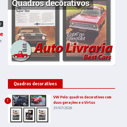
2
te
e
Quadros decorativos
VW Polo: quadros decorativos com
1
duas gerações e o Virtus
31/07/2026