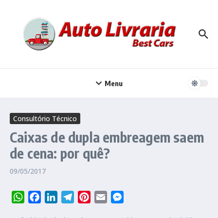
Ir para o conteúdo
Menu
Consultório Técnico
Caixas de dupla embreagem saem
de cena: por quê?
09/05/2017
WhatsApp
Facebook
LinkedIn
Telegram
Pinterest
Email
Messenger