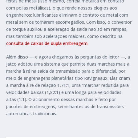
feitas de metal (isso mesmo, correia metálica em contato
com polias metálicas), o que rende nossos elogios aos
engenheiros: lubrificantes eliminam o contato de metal com
metal sem os tornarem escorregadios. Com isso, o conversor
de torque auxiliou a aceleração da saída não só em rampas,
mas também sob acelerações maiores, como descrito na
consulta de caixas de dupla embreagem
.
Além disso — e agora chegamos às perguntas do leitor —, a
Jatco adotou uma sistema que permite duas marchas mais a
marcha à ré na saída da transmissão para o diferencial, por
meio de engrenagens planetárias tipo Ravigneaux. Elas criam
a marcha à ré de relação 1,71:1, uma “marcha” reduzida para
velocidades baixas (1,82:1) e uma longa para velocidades
altas (1:1). O acionamento dessas marchas é feito por
pacotes de embreagens, semelhantes às de transmissões
automáticas tradicionais.