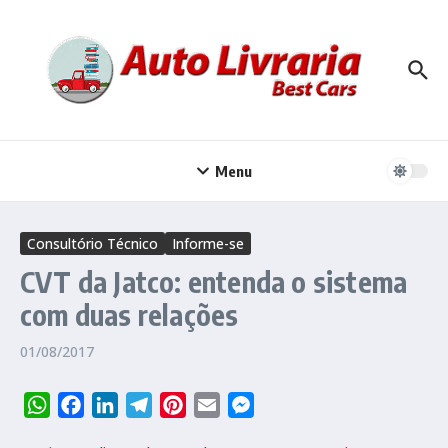
Ir para o conteúdo
Menu
Consultório Técnico
Informe-se
CVT da Jatco: entenda o sistema
com duas relações
01/08/2017
WhatsApp
Facebook
LinkedIn
Telegram
Pinterest
Email
Messenger