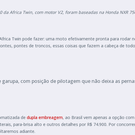
50 da Africa Twin, com motor V2, foram baseadas na Honda NXR 750
ica Twin pode fazer: uma moto efetivamente pronta para rodar no a
ontes, pontes de troncos, essas coisas que fazem a cabeça de tod
 e garupa, com posição de pilotagem que não deixa as perna
tomatizada de
dupla embreagem
, ao Brasil vem apenas a opção com 
terais, para-brisa alto e outros detalhes por R$ 74.900. Por concor
ltaremos adiante.