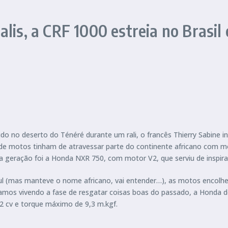
lis, a CRF 1000 estreia no Brasil 
 no deserto do Ténéré durante um rali, o francês Thierry Sabine inve
os de motos tinham de atravessar parte do continente africano com
ração foi a Honda NXR 750, com motor V2, que serviu de inspiraçã
Sul (mas manteve o nome africano, vai entender…), as motos encolh
os vivendo a fase de resgatar coisas boas do passado, a Honda dec
,2 cv e torque máximo de 9,3 m.kgf.