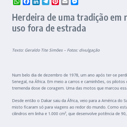
WhatsApp
Facebook
LinkedIn
Telegram
Pinterest
Email
Messenger
Herdeira de uma tradição em ra
uso fora de estrada
Texto: Geraldo Tite Simões – Fotos: divulgação
Num belo dia de dezembro de 1978, um ano após ter-se perdido
Senegal, na África. Em meio a carros e caminhões, os pilot
tremenda dose de coragem. Uma das motos que marcou essa ge
Desde então o Dakar saiu da África, veio para a América do 
misto ficaram só para viagens ao redor do mundo. Como estam
cilindros em linha e 1.000 cm³, que desenvolve potência de 90