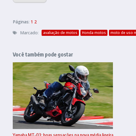
Páginas:
1
2
Marcado:
avaliação de motos
Honda motos
moto de uso 
Você também pode gostar
Yamaha MT-03: boas sensações na nova média ligeira