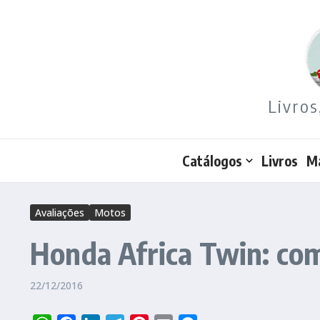
Ir para o conteúdo
Livros
Catálogos
Livros
M
Avaliações
Motos
Honda Africa Twin: com
22/12/2016