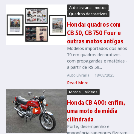
Auto Livraria - motos
Quadros decorativos
Honda: quadros com
CB 50, CB 750 Four e
outras motos antigas
Modelos importados dos anos
70 em quadros decorativos
com propagandas e matérias -
a partir de R$ 59...
Auto Livraria
18/08/2025
Read More
Motos
Vídeos
Honda CB 400: enfim,
uma moto de média
cilindrada
Porte, desempenho e
imponência superiores fizeram