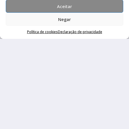
2
Stilo, Ecosport e muito mais
Aceitar
22/07/2026
Negar
Política de cookies
Declaração de privacidade
Quatro Rodas 1995 a 1999: Ka, Marea,
3
grandes esportivos e mais
17/07/2026
Canal no Whatsapp
Canal no Youtube
Política de privacidade
Copyright © 2026 Auto Livraria Best Cars | Desenvolvido por