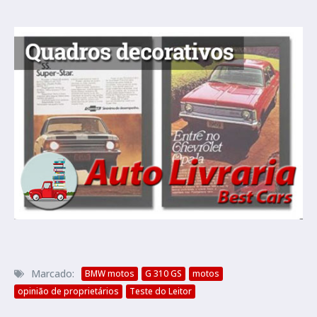
Marcado:
BMW motos
G 310 GS
motos
opinião de proprietários
Teste do Leitor