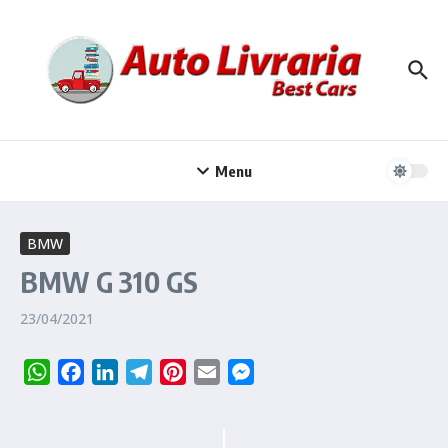
Ir para o conteúdo
Menu
BMW
BMW G 310 GS
23/04/2021
WhatsApp
Facebook
LinkedIn
Telegram
Pinterest
Email
Messenger