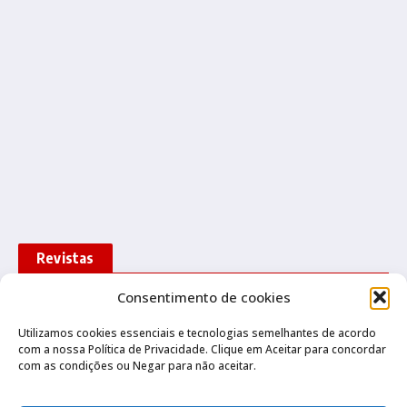
Revistas
Consentimento de cookies
Quatro Rodas de 1965 a 1969: Galaxie,
1
Opala, Dart, Fusca e mais
31/07/2026
Utilizamos cookies essenciais e tecnologias semelhantes de acordo
com a nossa Política de Privacidade. Clique em Aceitar para concordar
com as condições ou Negar para não aceitar.
Quatro Rodas 2000 a 2004: Vectra, Golf,