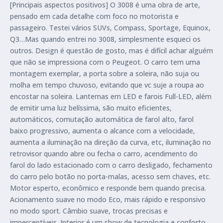
[Principais aspectos positivos] O 3008 é uma obra de arte,
pensado em cada detalhe com foco no motorista e
passageiro. Testei vários SUVs, Compass, Sportage, Equinox,
Q3…Mas quando entrei no 3008, simplesmente esqueci os
outros. Design é questão de gosto, mas é difícil achar alguém
que não se impressiona com o Peugeot. O carro tem uma
montagem exemplar, a porta sobre a soleira, não suja ou
molha em tempo chuvoso, evitando que vc suje a roupa ao
encostar na soleira. Lanternas em LED e farois Full-LED, além
de emitir uma luz belíssima, são muito eficientes,
automáticos, comutação automática de farol alto, farol
baixo progressivo, aumenta o alcance com a velocidade,
aumenta a iluminação na direção da curva, etc, iluminação no
retrovisor quando abre ou fecha o carro, acendimento do
farol do lado estacionado com o carro desligado, fechamento
do carro pelo botão no porta-malas, acesso sem chaves, etc.
Motor esperto, econômico e responde bem quando precisa.
Acionamento suave no modo Eco, mais rápido e responsivo
no modo sport. Câmbio suave, trocas precisas e
imperceptíveis. Interior é um show de tecnologia e conforto