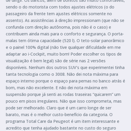
de dirigir. Os bancos, além de bonitos são muito confortáveis,
sendo o do motorista com todos ajustes elétricos (o do
passageiro da frente tem ajustes elétricos somente no
assento). As assistências à direção impressionam (que não se
confunda com direção autônoma, pois não é o caso) e
contribuem ainda mais para o conforto e segurança. O porta-
malas tem ótima capacidade (520 l). O teto-solar panorâmico
e o painel 100% digital (não tive qualquer dificuldade em me
adaptar ao i-Cockpit, muito bom! Poder escolher os tipos de
visualização é bem legal) são de série nas 2 versões
disponíveis. Nenhum dos outros SUV’s que experimentei tinha
tanta tecnologia como o 3008. Não dei nota máxima para
espaço interno porque o espaço para pernas no banco atrás é
bom, mas não excelente. E não dei nota máxima em
suspensão porque já senti as rodas traseiras “quicarem” um
pouco em pisos irregulares. Não que isso comprometa, mas
pode ser melhorado. Claro que é um carro longe de ser
barato, mas é o melhor custo-benefício da categoria. O
programa Total Care da Peugeot é um item interessante e
acredito que tenha ajudado bastante no custo do seguro