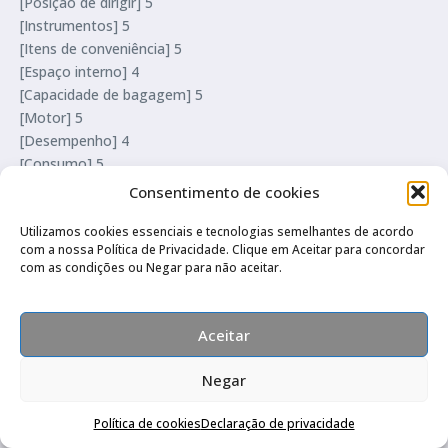
[Posição de dirigir] 5
[Instrumentos] 5
[Itens de conveniência] 5
[Espaço interno] 4
[Capacidade de bagagem] 5
[Motor] 5
[Desempenho] 4
[Consumo] 5
[Câmbio] 5
Consentimento de cookies
[Freios] 5
[Suspensão] 5
Utilizamos cookies essenciais e tecnologias semelhantes de acordo
com a nossa Política de Privacidade. Clique em Aceitar para concordar
[Estabilidade] 5
com as condições ou Negar para não aceitar.
[Segurança passiva] 5
[Custo-benefício] 4
Aceitar
[Principais aspectos positivos] Meus carros, em ordem: 206,
C3 (primeira geração), Punto, C4 Hatch, Polo (primeira
Negar
geração), 3008 (primeira geração), Q3 (1,4 TFSI ambiente) e,
Compre pelo Whatsapp
agora o 3008 nova geração. Meu melhor carro, ate então. O
Política de cookies
Declaração de privacidade
mais silencioso, o mais macio, econômico, o mais bem