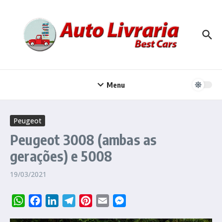
Ir para o conteúdo
Menu
Peugeot
Peugeot 3008 (ambas as
gerações) e 5008
19/03/2021
WhatsApp
Facebook
LinkedIn
Telegram
Pinterest
Email
Messenger