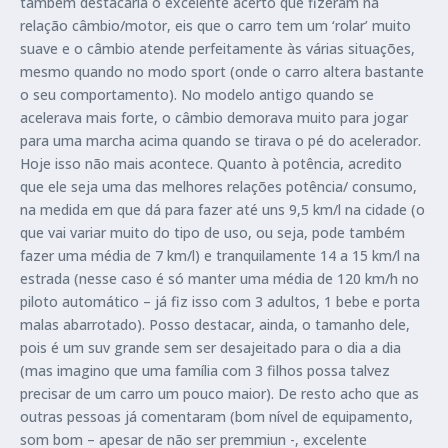
também destacaria o excelente acerto que fizeram na
relação câmbio/motor, eis que o carro tem um ‘rolar’ muito
suave e o câmbio atende perfeitamente às várias situações,
mesmo quando no modo sport (onde o carro altera bastante
o seu comportamento). No modelo antigo quando se
acelerava mais forte, o câmbio demorava muito para jogar
para uma marcha acima quando se tirava o pé do acelerador.
Hoje isso não mais acontece. Quanto à potência, acredito
que ele seja uma das melhores relações potência/ consumo,
na medida em que dá para fazer até uns 9,5 km/l na cidade (o
que vai variar muito do tipo de uso, ou seja, pode também
fazer uma média de 7 km/l) e tranquilamente 14 a 15 km/l na
estrada (nesse caso é só manter uma média de 120 km/h no
piloto automático – já fiz isso com 3 adultos, 1 bebe e porta
malas abarrotado). Posso destacar, ainda, o tamanho dele,
pois é um suv grande sem ser desajeitado para o dia a dia
(mas imagino que uma família com 3 filhos possa talvez
precisar de um carro um pouco maior). De resto acho que as
outras pessoas já comentaram (bom nível de equipamento,
som bom – apesar de não ser premmiun -, excelente