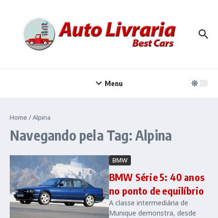
Ir para o conteúdo
Menu
Home
/
Alpina
Navegando pela Tag: Alpina
BMW
BMW Série 5: 40 anos
no ponto de equilíbrio
A classe intermediária de
Munique demonstra, desde