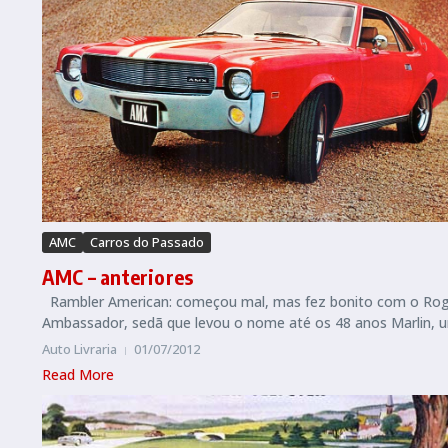
AMC
Carros do Passado
AMC – anteriores
Rambler American: começou mal, mas fez bonito com o Rogu
Ambassador, sedã que levou o nome até os 48 anos Marlin, u
Auto Livraria
01/07/2012
Read More