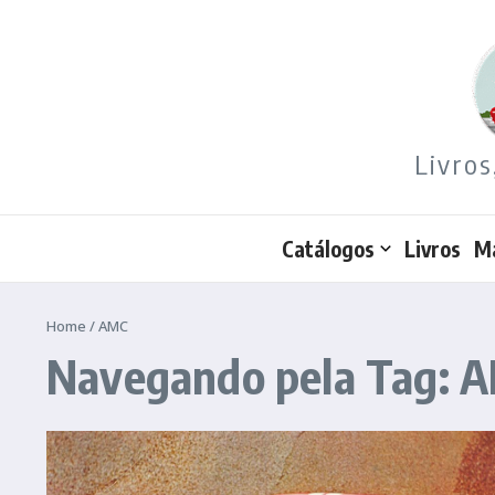
Ir para o conteúdo
Livros
Catálogos
Livros
M
Home
/
AMC
Navegando pela Tag: 