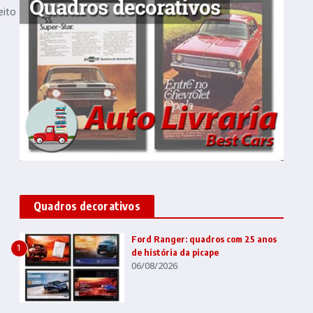
eito
Quadros decorativos
Ford Ranger: quadros com 25 anos
1
de história da picape
06/08/2026