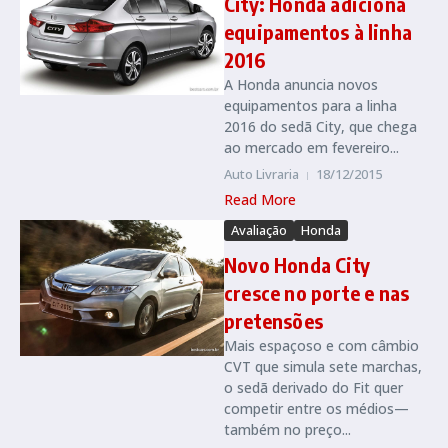
City: Honda adiciona
equipamentos à linha
2016
A Honda anuncia novos
equipamentos para a linha
2016 do sedã City, que chega
ao mercado em fevereiro...
Auto Livraria
18/12/2015
Read More
Avaliação
Honda
Novo Honda City
cresce no porte e nas
pretensões
Mais espaçoso e com câmbio
CVT que simula sete marchas,
o sedã derivado do Fit quer
competir entre os médios—
também no preço...