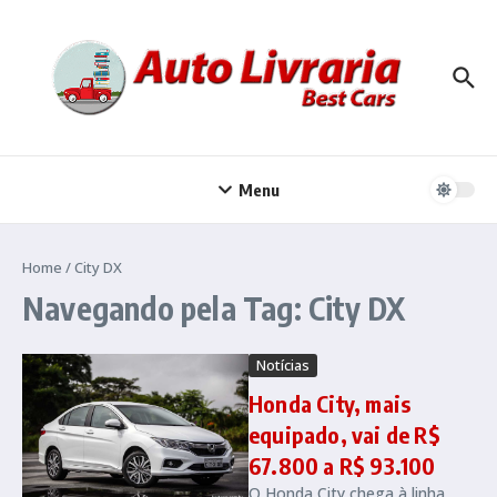
Ir para o conteúdo
Menu
Home
/
City DX
Navegando pela Tag: City DX
Notícias
Honda City, mais
equipado, vai de R$
67.800 a R$ 93.100
O Honda City chega à linha