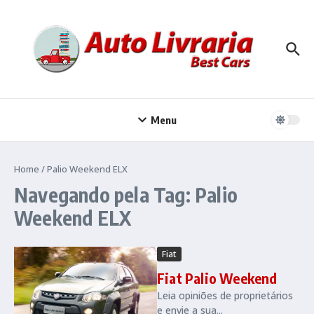
Ir para o conteúdo
Menu
Home
/
Palio Weekend ELX
Navegando pela Tag: Palio
Weekend ELX
Fiat
Fiat Palio Weekend
Leia opiniões de proprietários
e envie a sua...