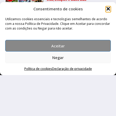
22/07/2026
Consentimento de cookies
Utilizamos cookies essenciais e tecnologias semelhantes de acordo
com a nossa Política de Privacidade. Clique em Aceitar para concordar
Quatro Rodas 1995 a 1999: Ka, Marea,
3
com as condições ou Negar para não aceitar.
grandes esportivos e mais
17/07/2026
Aceitar
Negar
Política de cookies
Declaração de privacidade
Canal no Whatsapp
Canal no Youtube
Política de privacidade
Copyright © 2026 Auto Livraria Best Cars | Desenvolvido por
Revista de Notícias X