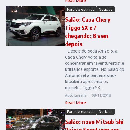
Read More
Fora de estrada
Notícias
Salão: Caoa Chery
Tiggo 5X e 7
chegando; 8 vem
depois
Depois do sedã Arrizo 5, a
Caoa Chery volta a se
concentrar em “aventureiros” e
utilitários esporte. No Salão do
Automóvel a parceria sino-
brasileira apresenta os
modelos Tiggo 5X, ...
Auto Livraria
08/11/2018
Read More
Fora de estrada
Notícias
Salão: novo Mitsubishi
Pajero Sport vem por