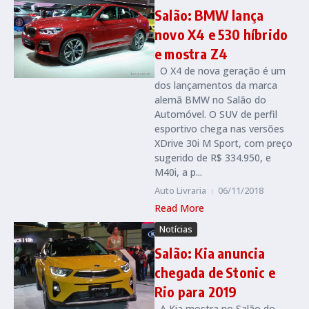
Salão: BMW lança
novo X4 e 530 híbrido
e mostra Z4
O X4 de nova geração é um
dos lançamentos da marca
alemã BMW no Salão do
Automóvel. O SUV de perfil
esportivo chega nas versões
XDrive 30i M Sport, com preço
sugerido de R$ 334.950, e
M40i, a p...
Auto Livraria
06/11/2018
Read More
Notícias
Salão: Kia anuncia
chegada de Stonic e
Rio para 2019
A Kia mostra no Salão do