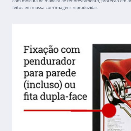
com moldura de madeira de reflorestamento, proteção em ace
feitos em massa com imagens reproduzidas.