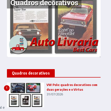
o
Quadros decorativos
VW Polo: quadros decorativos com
1
duas gerações e o Virtus
31/07/2026
l e