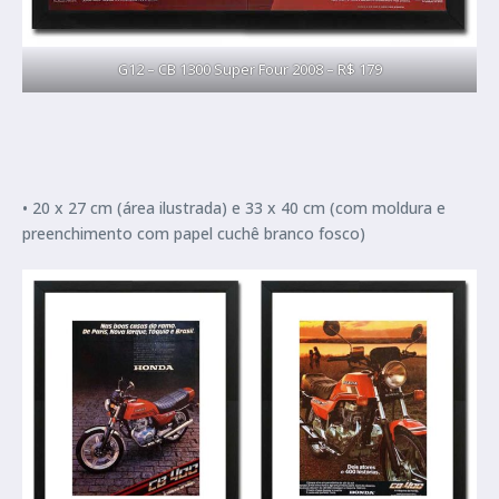
G12 – CB 1300 Super Four 2008 – R$ 179
• 20 x 27 cm (área ilustrada) e 33 x 40 cm (com moldura e
preenchimento com papel cuchê branco fosco)