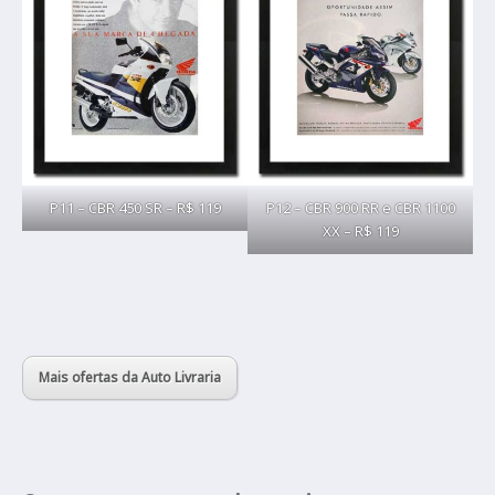
P11 – CBR 450 SR – R$ 119
P12 – CBR 900 RR e CBR 1100
XX – R$ 119
Mais ofertas da Auto Livraria