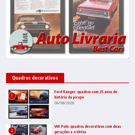
Quadros decorativos
Ford Ranger: quadros com 25 anos de
1
história da picape
06/08/2026
VW Polo: quadros decorativos com duas
2
gerações e o Virtus