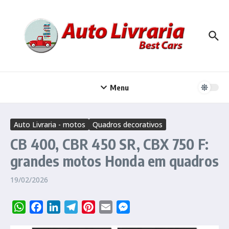
Ir para o conteúdo
Menu
Auto Livraria - motos
Quadros decorativos
CB 400, CBR 450 SR, CBX 750 F:
grandes motos Honda em quadros
19/02/2026
WhatsApp
Facebook
LinkedIn
Telegram
Pinterest
Email
Messenger