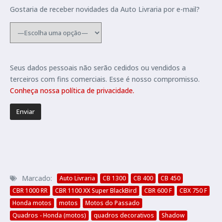
Gostaria de receber novidades da Auto Livraria por e-mail?
Seus dados pessoais não serão cedidos ou vendidos a
terceiros com fins comerciais. Esse é nosso compromisso.
Conheça nossa política de privacidade.
Marcado:
Auto Livraria
CB 1300
CB 400
CB 450
CBR 1000 RR
CBR 1100 XX Super BlackBird
CBR 600 F
CBX 750 F
Honda motos
motos
Motos do Passado
Quadros - Honda (motos)
quadros decorativos
Shadow