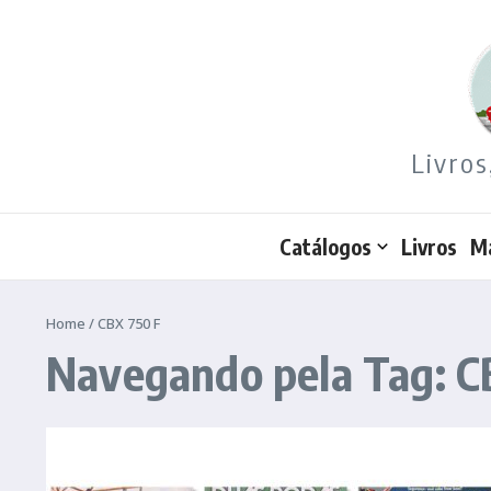
Ir para o conteúdo
Livros
Catálogos
Livros
M
Home
/
CBX 750 F
Navegando pela Tag: C