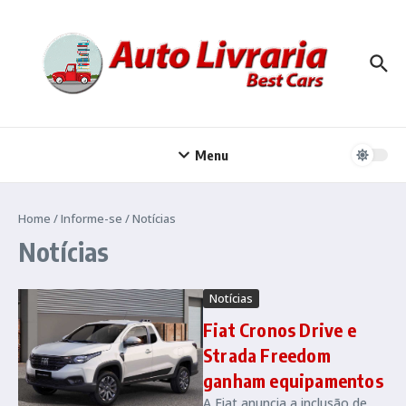
Ir para o conteúdo
Menu
Home
/
Informe-se
/
Notícias
Notícias
Notícias
Fiat Cronos Drive e
Strada Freedom
ganham equipamentos
A Fiat anuncia a inclusão de