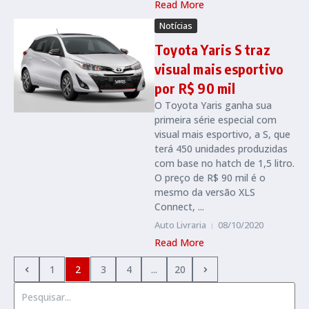
Read More
Notícias
Toyota Yaris S traz
visual mais esportivo
por R$ 90 mil
O Toyota Yaris ganha sua
primeira série especial com
visual mais esportivo, a S, que
terá 450 unidades produzidas
com base no hatch de 1,5 litro.
O preço de R$ 90 mil é o
mesmo da versão XLS
Connect, ...
Auto Livraria
08/10/2020
Read More
1
2
3
4
...
20
Procurar por: