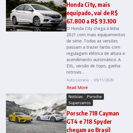
Honda City, mais
equipado, vai de R$
67.800 a R$ 93.100
O Honda City chega à linha
2021 com mais equipamentos
de série. Todas as versões
passam a trazer faróis com
regulagem elétrica de altura e
acendimento automático. A
EXL, versão de topo, ganha
retrovis...
Auto Livraria
05/11/2020
Read More
Notícias
Porsche
Supercarros
Porsche 718 Cayman
GT4 e 718 Spyder
chegam ao Brasil