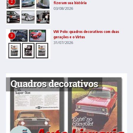
2
fizeram sua história
03/08/2026
VW Polo: quadros decorativos com duas
3
gerações e o Virtus
31/07/2026