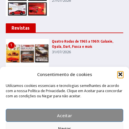
27/07/2026
Revistas
Quatro Rodas de 1965 a 1969: Galaxie,
1
Opala, Dart, Fusca e mais
31/07/2026
Consentimento de cookies
Quatro Rodas 2000 a 2004: Vectra, Golf,
2
Stilo, Ecosport e muito mais
22/07/2026
Utilizamos cookies essenciais e tecnologias semelhantes de acordo
com a nossa Política de Privacidade. Clique em Aceitar para concordar
com as condições ou Negar para não aceitar.
Quatro Rodas 1995 a 1999: Ka, Marea,
3
grandes esportivos e mais
Aceitar
17/07/2026
Negar