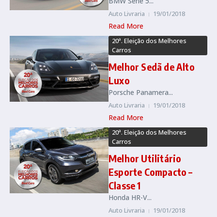
BMW Série 5...
Auto Livraria
19/01/2018
Read More
20ª. Eleição dos Melhores
Carros
Melhor Sedã de Alto
Luxo
Porsche Panamera...
Auto Livraria
19/01/2018
Read More
20ª. Eleição dos Melhores
Carros
Melhor Utilitário
Esporte Compacto –
Classe 1
Honda HR-V...
Auto Livraria
19/01/2018