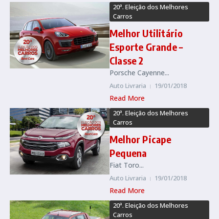
20ª. Eleição dos Melhores
Carros
Melhor Utilitário
Esporte Grande –
Classe 2
Porsche Cayenne...
Auto Livraria
19/01/2018
Read More
20ª. Eleição dos Melhores
Carros
Melhor Picape
Pequena
Fiat Toro...
Auto Livraria
19/01/2018
Read More
20ª. Eleição dos Melhores
Carros