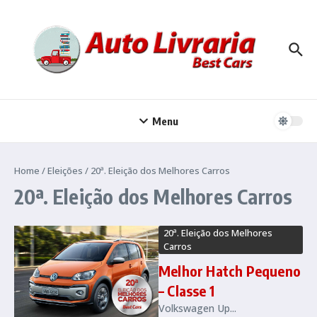
Ir para o conteúdo
Menu
Home
/
Eleições
/
20ª. Eleição dos Melhores Carros
20ª. Eleição dos Melhores Carros
20ª. Eleição dos Melhores
Carros
Melhor Hatch Pequeno
– Classe 1
Volkswagen Up...