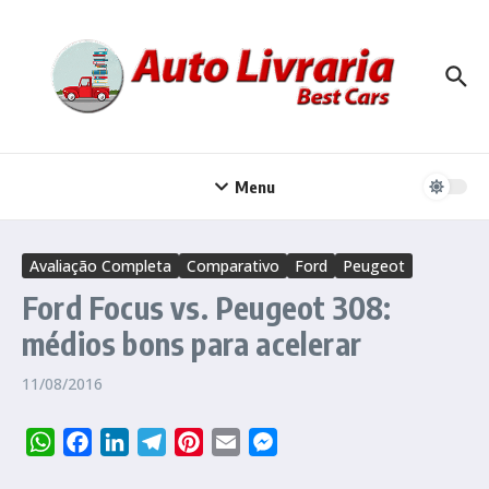
Ir para o conteúdo
Menu
Avaliação Completa
Comparativo
Ford
Peugeot
Ford Focus vs. Peugeot 308:
médios bons para acelerar
11/08/2016
WhatsApp
Facebook
LinkedIn
Telegram
Pinterest
Email
Messenger