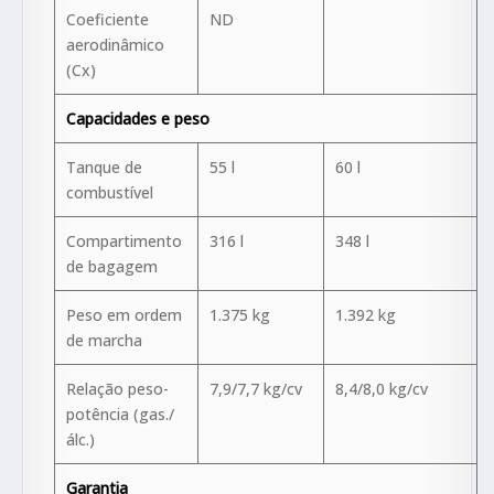
Coeficiente
ND
aerodinâmico
(Cx)
Capacidades e peso
Tanque de
55 l
60 l
combustível
Compartimento
316 l
348 l
de bagagem
Peso em ordem
1.375 kg
1.392 kg
de marcha
Relação peso-
7,9/7,7 kg/cv
8,4/8,0 kg/cv
potência (gas./
álc.)
Garantia