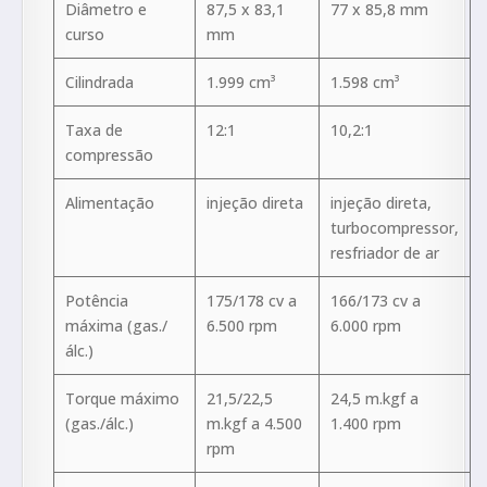
Diâmetro e
87,5 x 83,1
77 x 85,8 mm
curso
mm
Cilindrada
1.999 cm³
1.598 cm³
Taxa de
12:1
10,2:1
compressão
Alimentação
injeção direta
injeção direta,
turbocompressor,
resfriador de ar
Potência
175/178 cv a
166/173 cv a
máxima (gas./
6.500 rpm
6.000 rpm
álc.)
Torque máximo
21,5/22,5
24,5 m.kgf a
(gas./álc.)
m.kgf a 4.500
1.400 rpm
rpm