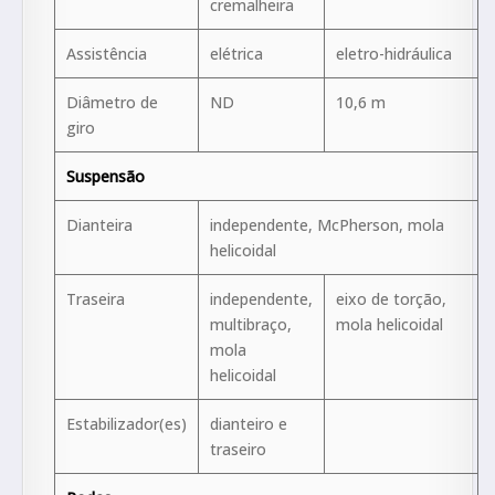
cremalheira
Assistência
elétrica
eletro-hidráulica
Diâmetro de
ND
10,6 m
giro
Suspensão
Dianteira
independente, McPherson, mola
helicoidal
Traseira
independente,
eixo de torção,
multibraço,
mola helicoidal
mola
helicoidal
Estabilizador(es)
dianteiro e
traseiro