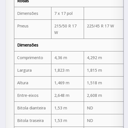
Rodas
Dimensões
7 x 17 pol
Pneus
215/50 R 17
225/45 R 17 W
W
Dimensões
Comprimento
4,36 m
4,292 m
Largura
1,823 m
1,815 m
Altura
1,469 m
1,518 m
Entre-eixos
2,648 m
2,608 m
Bitola dianteira
1,53 m
ND
Bitola traseira
1,53 m
ND