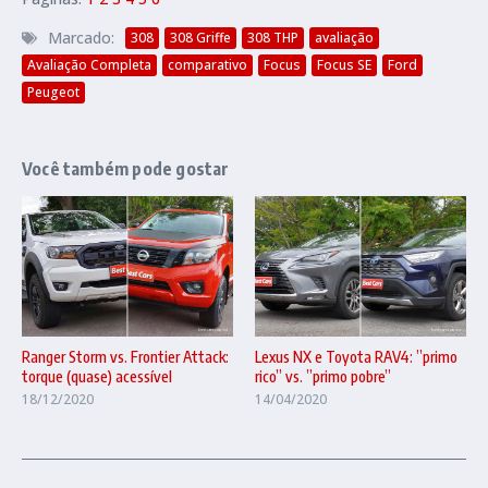
Marcado:
308
308 Griffe
308 THP
avaliação
Avaliação Completa
comparativo
Focus
Focus SE
Ford
Peugeot
Você também pode gostar
Ranger Storm vs. Frontier Attack:
Lexus NX e Toyota RAV4: ”primo
torque (quase) acessível
rico” vs. ”primo pobre”
18/12/2020
14/04/2020