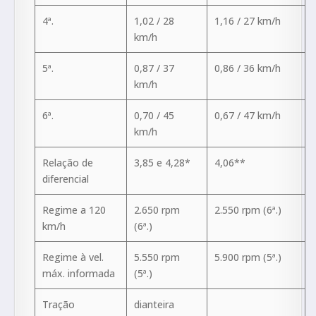
4ª.
1,02 / 28
1,16 / 27 km/h
km/h
5ª.
0,87 / 37
0,86 / 36 km/h
km/h
6ª.
0,70 / 45
0,67 / 47 km/h
km/h
Relação de
3,85 e 4,28*
4,06**
diferencial
Regime a 120
2.650 rpm
2.550 rpm (6ª.)
km/h
(6ª.)
Regime à vel.
5.550 rpm
5.900 rpm (5ª.)
máx. informada
(5ª.)
Tração
dianteira