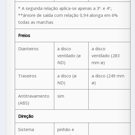
* A segunda relação aplica-se apenas a 3ª. e 4ª.;
**árvore de saída com relação 0,94 alonga em 6%
todas as marchas
Freios
Dianteiros
a disco
a disco
ventilado (ø
ventilado (283
ND)
mm ø)
Traseiros
a disco (ø
a disco (249 mm
ND)
ø)
Antitravamento
sim
(ABS)
Direção
Sistema
pinhão e