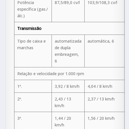
Potência
87,5/89,0 cv/l
103,9/108,3 cv/l
específica (gas./
álc.)
Transmissão
Tipo de caixa e
automatizada
automática, 6
marchas
de dupla
embreagem,
6
Relação e velocidade por 1.000 rpm
1ª.
3,92 / 8 km/h
4,04 / 8 km/h
2ª.
2,43 / 13
2,37 / 13 km/h
km/h
3ª.
1,44 / 20
1,56 / 20 km/h
km/h