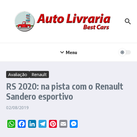
Ir para o conteúdo
Menu
Avaliação
Renault
RS 2020: na pista com o Renault
Sandero esportivo
02/08/2019
WhatsApp
Facebook
LinkedIn
Telegram
Pinterest
Email
Messenger