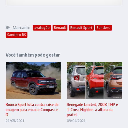
Marcado:
avaliação
Renault
Renault Sport
Sandero
Sandero RS
Você também pode gostar
Renegade Limited, 2008 THP e
Bronco Sport luta contra crise de
T-Cross Highline: a altura da
imagem para encarar Compass e
pratel ...
D ...
09/04/2021
21/05/2021