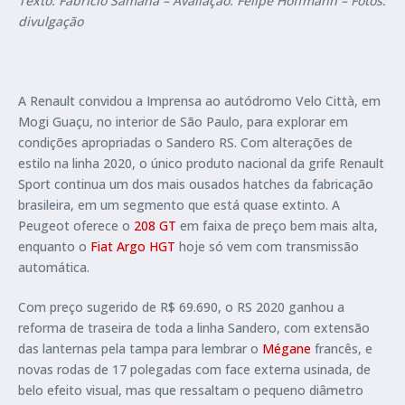
Texto: Fabrício Samahá – Avaliação: Felipe Hoffmann – Fotos:
divulgação
A Renault convidou a Imprensa ao autódromo Velo Città, em
Mogi Guaçu, no interior de São Paulo, para explorar em
condições apropriadas o Sandero RS. Com alterações de
estilo na linha 2020, o único produto nacional da grife Renault
Sport continua um dos mais ousados hatches da fabricação
brasileira, em um segmento que está quase extinto. A
Peugeot oferece o
208 GT
em faixa de preço bem mais alta,
enquanto o
Fiat Argo HGT
hoje só vem com transmissão
automática.
Com preço sugerido de R$ 69.690, o RS 2020 ganhou a
reforma de traseira de toda a linha Sandero, com extensão
das lanternas pela tampa para lembrar o
Mégane
francês, e
novas rodas de 17 polegadas com face externa usinada, de
belo efeito visual, mas que ressaltam o pequeno diâmetro