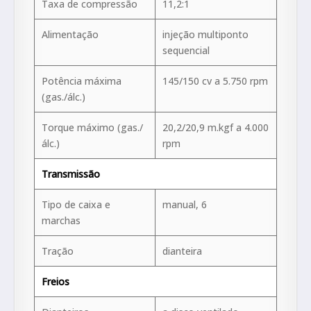
Taxa de compressão
11,2:1
Alimentação
injeção multiponto
sequencial
Potência máxima
145/150 cv a 5.750 rpm
(gas./álc.)
Torque máximo (gas./
20,2/20,9 m.kgf a 4.000
álc.)
rpm
Transmissão
Tipo de caixa e
manual, 6
marchas
Tração
dianteira
Freios