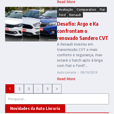
Read More
Avaliação
Comparativo
Fiat
Ford
Renault
Desafio: Argo e Ka
confrontam o
renovado Sandero CVT
A Renault investiu em
transmissão CVT e mais
conforto e segurança, mas
estará o hatch apto à briga
com Fiat e Ford?...
Auto Livraria
09/10/2019
Read More
1
2
3
...
5
Procurar por:
Novidades da Auto Livraria