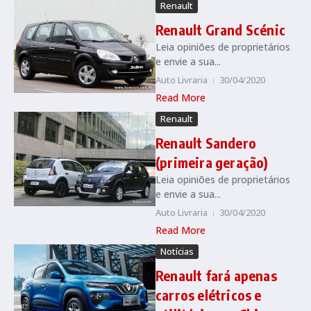
Renault
Renault Grand Scénic
Leia opiniões de proprietários
e envie a sua...
Auto Livraria
30/04/2020
Read More
Renault
Renault Sandero
(primeira geração)
Leia opiniões de proprietários
e envie a sua...
Auto Livraria
30/04/2020
Read More
Notícias
Renault fará apenas
carros elétricos e