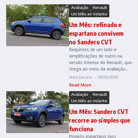
Avaliação
Renault
Um Mês ao Volante
Um Mês: refinado e
espartano convivem
no Sandero CVT
Requintes de um lado e
simplificações de outro na
versão Intense do Renault, que
chega ao meio da avaliação...
Auto Livraria
18/02/2020
Read More
Avaliação
Renault
Um Mês ao Volante
Um Mês: Sandero CVT
recorre ao simples que
funciona
Projeto espartano tem