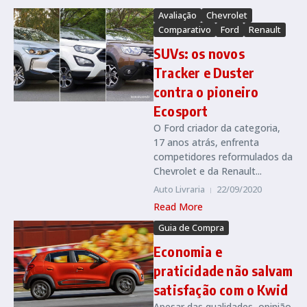
Avaliação
Chevrolet
Comparativo
Ford
Renault
SUVs: os novos
Tracker e Duster
contra o pioneiro
Ecosport
O Ford criador da categoria,
17 anos atrás, enfrenta
competidores reformulados da
Chevrolet e da Renault...
Auto Livraria
22/09/2020
Read More
Guia de Compra
Economia e
praticidade não salvam
satisfação com o Kwid
Apesar das qualidades, opinião