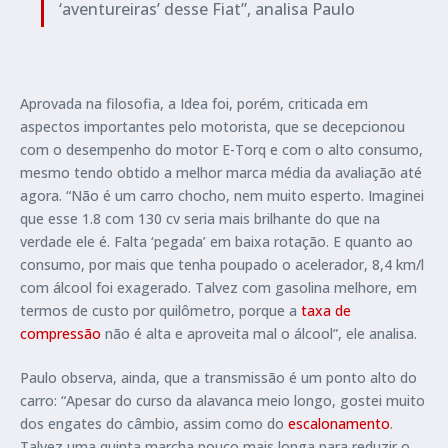
‘aventureiras’ desse Fiat”, analisa Paulo
Aprovada na filosofia, a Idea foi, porém, criticada em
aspectos importantes pelo motorista, que se decepcionou
com o desempenho do motor E-Torq e com o alto consumo,
mesmo tendo obtido a melhor marca média da avaliação até
agora. “Não é um carro chocho, nem muito esperto. Imaginei
que esse 1.8 com 130 cv seria mais brilhante do que na
verdade ele é. Falta ‘pegada’ em baixa rotação. E quanto ao
consumo, por mais que tenha poupado o acelerador, 8,4 km/l
com álcool foi exagerado. Talvez com gasolina melhore, em
termos de custo por quilômetro, porque a
taxa de
compressão
não é alta e aproveita mal o álcool”, ele analisa.
Paulo observa, ainda, que a transmissão é um ponto alto do
carro: “Apesar do curso da alavanca meio longo, gostei muito
dos engates do câmbio, assim como do
escalonamento
.
Talvez uma quinta marcha pouco mais longa para reduzir o