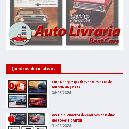
Quadros decorativos
Ford Ranger: quadros com 25 anos de
1
história da picape
06/08/2026
VW Polo: quadros decorativos com duas
2
gerações e o Virtus
31/07/2026