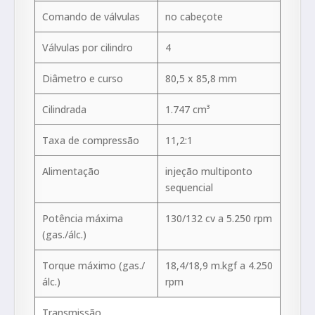
Comando de válvulas
no cabeçote
Válvulas por cilindro
4
Diâmetro e curso
80,5 x 85,8 mm
Cilindrada
1.747 cm³
Taxa de compressão
11,2:1
Alimentação
injeção multiponto
sequencial
Potência máxima
130/132 cv a 5.250 rpm
(gas./álc.)
Torque máximo (gas./
18,4/18,9 m.kgf a 4.250
álc.)
rpm
Transmissão