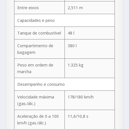
Entre-eixos
2,511 m
Capacidades e peso
Tanque de combustível
48 l
Compartimento de
380 l
bagagem
Peso em ordem de
1.325 kg
marcha
Desempenho e consumo
Velocidade máxima
178/180 km/h
(gas./álc.)
Aceleração de 0 a 100
11,6/10,8 s
km/h (gas./álc.)