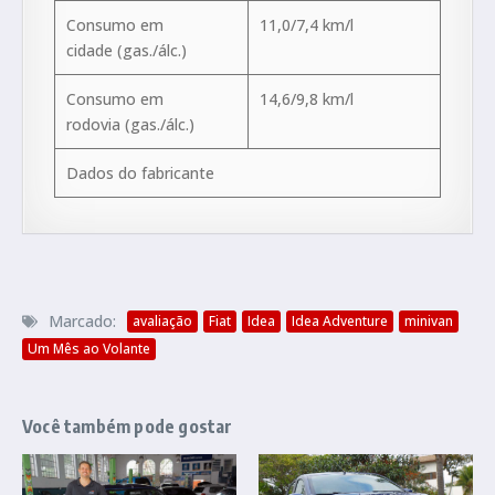
Consumo em
11,0/7,4 km/l
cidade (gas./álc.)
Consumo em
14,6/9,8 km/l
rodovia (gas./álc.)
Dados do fabricante
Marcado:
avaliação
Fiat
Idea
Idea Adventure
minivan
Um Mês ao Volante
Você também pode gostar