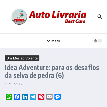
Ir para o conteúdo
Menu
Um Mês ao Volante
Idea Adventure: para os desafios
da selva de pedra (6)
16/10/2012
WhatsApp
Facebook
LinkedIn
Telegram
Pinterest
Email
Messenger