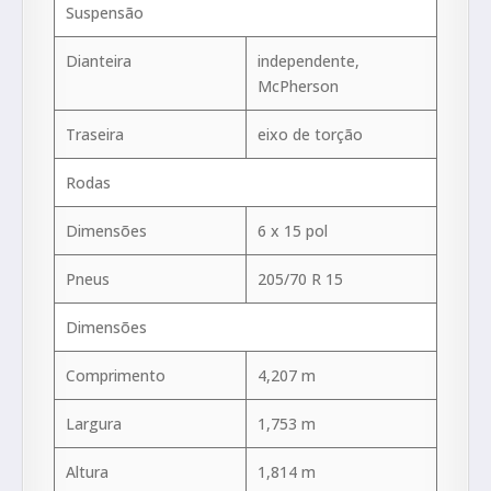
Suspensão
Dianteira
independente,
McPherson
Traseira
eixo de torção
Rodas
Dimensões
6 x 15 pol
Pneus
205/70 R 15
Dimensões
Comprimento
4,207 m
Largura
1,753 m
Altura
1,814 m