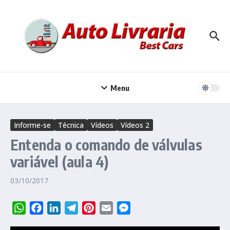
Ir para o conteúdo
Menu
Informe-se
Técnica
Vídeos
Vídeos 2
Entenda o comando de válvulas
variável (aula 4)
03/10/2017
WhatsApp
Facebook
LinkedIn
Telegram
Pinterest
Email
Messenger