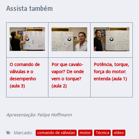
Assista também
O comando de
Por que cavalo-
Potência, torque,
válvulas e o
vapor? De onde
força do motor:
desempenho
vem o torque?
entenda (aula 1)
(aula 3)
(aula 2)
Apresentação: Felipe Hoffmann
Marcado:
comando de válvulas
motor
Técnica
vídeo