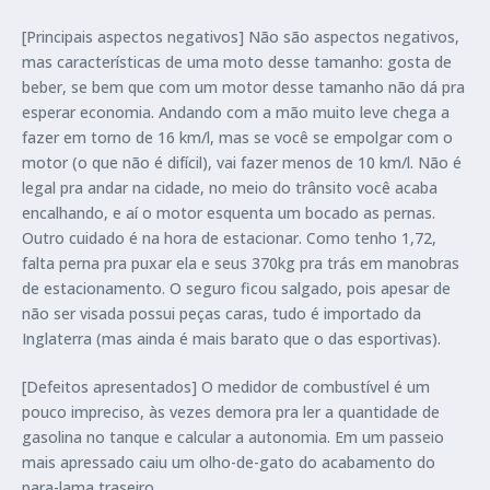
[Principais aspectos negativos] Não são aspectos negativos,
mas características de uma moto desse tamanho: gosta de
beber, se bem que com um motor desse tamanho não dá pra
esperar economia. Andando com a mão muito leve chega a
fazer em torno de 16 km/l, mas se você se empolgar com o
motor (o que não é difícil), vai fazer menos de 10 km/l. Não é
legal pra andar na cidade, no meio do trânsito você acaba
encalhando, e aí o motor esquenta um bocado as pernas.
Outro cuidado é na hora de estacionar. Como tenho 1,72,
falta perna pra puxar ela e seus 370kg pra trás em manobras
de estacionamento. O seguro ficou salgado, pois apesar de
não ser visada possui peças caras, tudo é importado da
Inglaterra (mas ainda é mais barato que o das esportivas).
[Defeitos apresentados] O medidor de combustível é um
pouco impreciso, às vezes demora pra ler a quantidade de
gasolina no tanque e calcular a autonomia. Em um passeio
mais apressado caiu um olho-de-gato do acabamento do
para-lama traseiro.