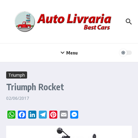
Ir para o conteúdo
Menu
Triumph
Triumph Rocket
02/06/2017
WhatsApp
Facebook
LinkedIn
Telegram
Pinterest
Email
Messenger