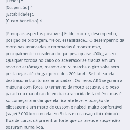
[Freios] 5
[Suspensão] 4
[Estabilidade] 5
[Custo-benefício] 4
[Principais aspectos positivos] Estilo, motor, desempenho,
posição de pilotagem, freios, estabilidade… O desempenho da
moto nas arrancadas e retomadas é monstruoso,
principalmente considerando que pesa quase 400kg a seco.
Qualquer torcida no cabo do acelerador se traduz em um
soco no estômago, mesmo em 5ª marcha o giro sobe sem
pestanejar até chegar perto dos 200 km/h. Se bobear ela
destraciona bonito nas arrancadas . Os freios ABS seguram a
máquina com força. O tamanho da moto assusta, e o peso
parada ou manobrando em baixa velocidade também, mas é
só começar a andar que ela fica até leve. A posição de
pilotagem é um misto de custom e naked, muito confortável
(viajei 2.000 km com ela em 3 dias e o cansaço foi mínimo).
Boa de curva, dá pra entrar forte que os pneus e suspensão
seguram numa boa.