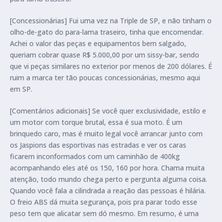
[Concessionárias] Fui uma vez na Triple de SP, e não tinham o
olho-de-gato do para-lama traseiro, tinha que encomendar.
Achei o valor das peças e equipamentos bem salgado,
queriam cobrar quase R$ 5.000,00 por um sissy-bar, sendo
que vi peças similares no exterior por menos de 200 dólares. É
ruim a marca ter tão poucas concessionárias, mesmo aqui
em SP.
[Comentários adicionais] Se você quer exclusividade, estilo e
um motor com torque brutal, essa é sua moto. É um
brinquedo caro, mas é muito legal você arrancar junto com
os Jaspions das esportivas nas estradas e ver os caras
ficarem inconformados com um caminhão de 400kg
acompanhando eles até os 150, 160 por hora. Chama muita
atenção, todo mundo chega perto e pergunta alguma coisa.
Quando você fala a cilindrada a reação das pessoas é hilária.
O freio ABS dá muita segurança, pois pra parar todo esse
peso tem que alicatar sem dó mesmo. Em resumo, é uma