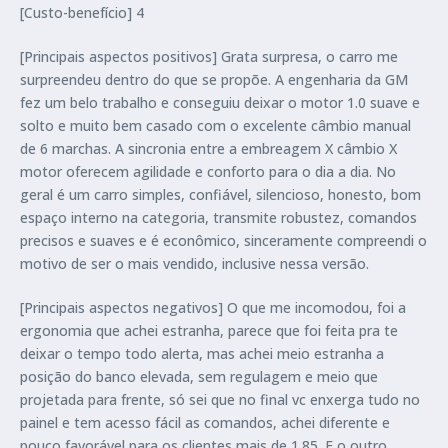
[Custo-benefício] 4
[Principais aspectos positivos] Grata surpresa, o carro me
surpreendeu dentro do que se propõe. A engenharia da GM
fez um belo trabalho e conseguiu deixar o motor 1.0 suave e
solto e muito bem casado com o excelente câmbio manual
de 6 marchas. A sincronia entre a embreagem X câmbio X
motor oferecem agilidade e conforto para o dia a dia. No
geral é um carro simples, confiável, silencioso, honesto, bom
espaço interno na categoria, transmite robustez, comandos
precisos e suaves e é econômico, sinceramente compreendi o
motivo de ser o mais vendido, inclusive nessa versão.
[Principais aspectos negativos] O que me incomodou, foi a
ergonomia que achei estranha, parece que foi feita pra te
deixar o tempo todo alerta, mas achei meio estranha a
posição do banco elevada, sem regulagem e meio que
projetada para frente, só sei que no final vc enxerga tudo no
painel e tem acesso fácil as comandos, achei diferente e
pouco favorável para os clientes mais de 1.85. E o outro