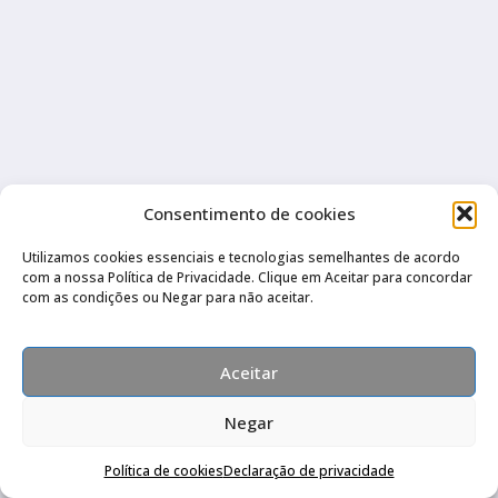
Consentimento de cookies
[Nome] Jorge Alberto Correa Neves
[Cidade] Nova Friburgo
Utilizamos cookies essenciais e tecnologias semelhantes de acordo
[Estado] RJ
com a nossa Política de Privacidade. Clique em Aceitar para concordar
com as condições ou Negar para não aceitar.
[Versão] LTZ automatico
[Motor] 1.4
[Ano-modelo] 2016
Aceitar
[Quilometragem atual] 10.000 km
[Combustível] Flexível
Negar
[Tempo há que possui] De 1 a 3 anos
Política de cookies
Declaração de privacidade
[Grau de satisfação com o carro] Parcialmente satisfeito(a)