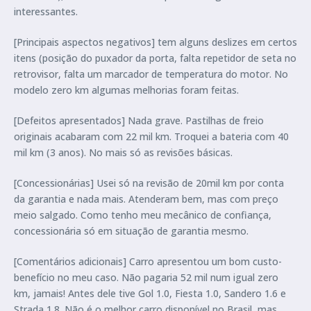
interessantes.
[Principais aspectos negativos] tem alguns deslizes em certos
itens (posição do puxador da porta, falta repetidor de seta no
retrovisor, falta um marcador de temperatura do motor. No
modelo zero km algumas melhorias foram feitas.
[Defeitos apresentados] Nada grave. Pastilhas de freio
originais acabaram com 22 mil km. Troquei a bateria com 40
mil km (3 anos). No mais só as revisões básicas.
[Concessionárias] Usei só na revisão de 20mil km por conta
da garantia e nada mais. Atenderam bem, mas com preço
meio salgado. Como tenho meu mecânico de confiança,
concessionária só em situação de garantia mesmo.
[Comentários adicionais] Carro apresentou um bom custo-
benefício no meu caso. Não pagaria 52 mil num igual zero
km, jamais! Antes dele tive Gol 1.0, Fiesta 1.0, Sandero 1.6 e
Strada 1.8. Não é o melhor carro disponível no Brasil, mas