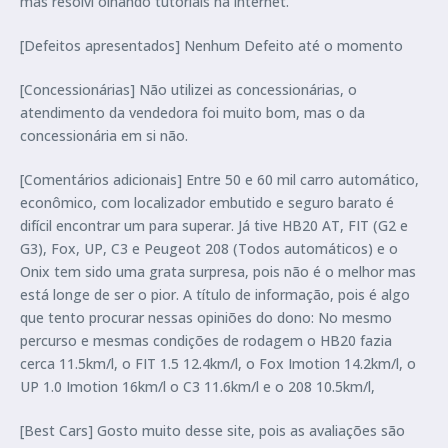
mas resolvi olhando tutoriais na internet.
[Defeitos apresentados] Nenhum Defeito até o momento
[Concessionárias] Não utilizei as concessionárias, o
atendimento da vendedora foi muito bom, mas o da
concessionária em si não.
[Comentários adicionais] Entre 50 e 60 mil carro automático,
econômico, com localizador embutido e seguro barato é
difícil encontrar um para superar. Já tive HB20 AT, FIT (G2 e
G3), Fox, UP, C3 e Peugeot 208 (Todos automáticos) e o
Onix tem sido uma grata surpresa, pois não é o melhor mas
está longe de ser o pior. A título de informação, pois é algo
que tento procurar nessas opiniões do dono: No mesmo
percurso e mesmas condições de rodagem o HB20 fazia
cerca 11.5km/l, o FIT 1.5 12.4km/l, o Fox Imotion 14.2km/l, o
UP 1.0 Imotion 16km/l o C3 11.6km/l e o 208 10.5km/l,
[Best Cars] Gosto muito desse site, pois as avaliações são