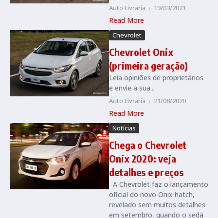
Auto Livraria
19/03/2021
Read More
Chevrolet
Chevrolet Onix
(primeira geração)
Leia opiniões de proprietários
e envie a sua...
Auto Livraria
21/08/2020
Read More
Notícias
Chega o Chevrolet
Onix 2020: veja
detalhes e preços
A Chevrolet faz o lançamento
oficial do novo Onix hatch,
revelado sem muitos detalhes
em setembro, quando o sedã