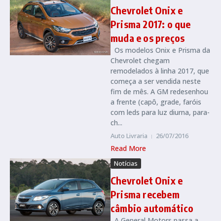
Chevrolet Onix e
Prisma 2017: o que
muda e os preços
Os modelos Onix e Prisma da
Chevrolet chegam
remodelados à linha 2017, que
começa a ser vendida neste
fim de mês. A GM redesenhou
a frente (capô, grade, faróis
com leds para luz diurna, para-
ch...
Auto Livraria
26/07/2016
Read More
Notícias
Chevrolet Onix e
Prisma recebem
câmbio automático
A General Motors passa a