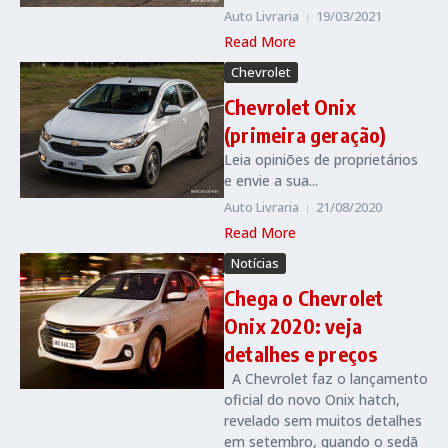
Auto Livraria
19/03/2021
Read More
Chevrolet
Chevrolet Onix
(primeira geração)
Leia opiniões de proprietários
e envie a sua...
Auto Livraria
21/08/2020
Read More
Notícias
Chega o Chevrolet
Onix 2020: veja
detalhes e preços
A Chevrolet faz o lançamento
oficial do novo Onix hatch,
revelado sem muitos detalhes
em setembro, quando o sedã