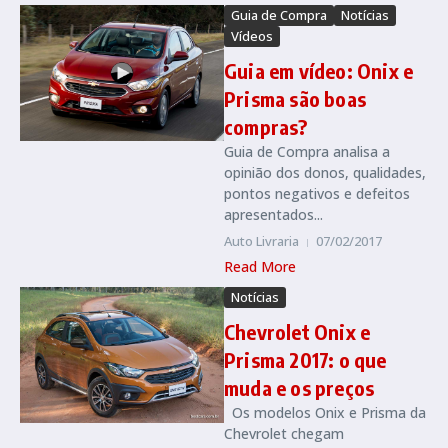
Guia de Compra
Notícias
Vídeos
Guia em vídeo: Onix e
Prisma são boas
compras?
Guia de Compra analisa a
opinião dos donos, qualidades,
pontos negativos e defeitos
apresentados...
Auto Livraria
07/02/2017
Read More
Notícias
Chevrolet Onix e
Prisma 2017: o que
muda e os preços
Os modelos Onix e Prisma da
Chevrolet chegam