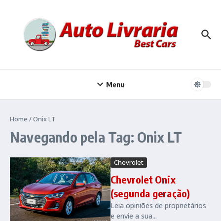
Ir para o conteúdo
Menu
Home
/
Onix LT
Navegando pela Tag: Onix LT
Chevrolet
Chevrolet Onix
(segunda geração)
Leia opiniões de proprietários
e envie a sua...