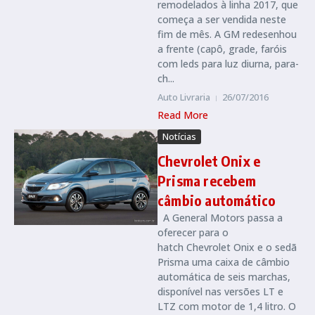
remodelados à linha 2017, que
começa a ser vendida neste
fim de mês. A GM redesenhou
a frente (capô, grade, faróis
com leds para luz diurna, para-
ch...
Auto Livraria
26/07/2016
Read More
Notícias
Chevrolet Onix e
Prisma recebem
câmbio automático
A General Motors passa a
oferecer para o
hatch Chevrolet Onix e o sedã
Prisma uma caixa de câmbio
automática de seis marchas,
disponível nas versões LT e
LTZ com motor de 1,4 litro. O