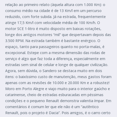
relação ao primeiro relato (àquela altura com 1.000 Km): o
consumo médio na cidade é de 13 Km/l em um percurso
reduzido, com forte subida. Já na estrada, frequentemente
atinge 17,5 Km/l com velocidade média de 100 Km/h. O
motor SCE 1-litro é muito disposto em baixas rotações,
longe dos antigos motores “mil” que despertavam depois das
3.500 RPM. Na estrada também é bastante enérgico. O
espaço, tanto para passageiros quanto no porta-malas, é
excepcional. Estepe com a mesma dimensão das rodas de
serviço é algo que faz toda a diferença, especialmente em
estradas sem sinal de celular e longe de qualquer civilização.
Agora, sem dúvida, o Sandero se destaca muito em dois
itens: o baixíssimo custo de manutenção, meus gastos foram
apenas com as revisões de 10.000 e 20.000 Km e a robustez!
Moro em Porto Alegre e viajo muito para o interior gaúcho e
catarinense, cheio de estradas esburacadas em péssimas
condições e o pequeno Renault demonstra valentia ímpar. Em
comentários é comum ler que ele não é um “autêntico
Renault, pois o projeto é Dacia”. Pois amigos, é o carro certo