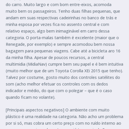
do carro. Muito largo e com bom entre-eixos, acomoda
muito bem os passageiros. Tenho duas filhas pequenas, que
andam em suas respectivas cadeirinhas no banco de trás e
minha esposa por vezes fica no assento central e com
relativo espaço, algo bem inimaginável em carro dessa
categoria. O porta-malas também é excelente (maior que o
Renegade, por exemplo) e sempre acomodou bem nossa
bagagem para pequenas viagens. Cabe até a bicicleta aro 16
da minha filha. Apesar de poucos recursos, a central
multimidia (MidiaNav) cumpre bem seu papel e é bem intuitiva
(muito melhor que de um Toyota Corolla XEi 2015 que tenho).
Talvez por costume, gosto muito dos controles satélites do
som (acho melhor efetuar os controles com os dedos
indicador e médio, do que com o polegar – que é o caso
quando ficam no volante).
[Principais aspectos negativos] O ambiente com muito
plástico é uma realidade na categoria. Não acho um problema
por si só, mas cobra um certo preço com no ruído interno ao