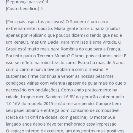
[Segurança passiva] 4
[Custo-benefício] 5
[Principais aspectos positivos] O Sandero é um carro
extremamente robusto. Muita gente torce o nariz (muitos
apenas por replicar o que poucos dizem) dizendo que não é
um Renault, mas um Dacia. Para mim isso é uma virtude. O
Brasil está muito mais para Romênia do que para a França.
Foi feito para o Terceiro Mundo? Ótimo, pois estamos nele! E
isso se reflete na robustez do carro. Estou há mais de 5 anos
com o carro e nunca tive problema com o mesmo. A
suspensão firme continua a vencer as nossas péssimas
condições viárias com valentia (apesar de pular mais do que o
necessário em ondulações). Como ando praticamente na
cidade, troquei meu Sandero 1.6 8V da geração anterior pelo
1.0 16V do modelo 2015 e não me arrependo. Cumpre bem
seu papel urbano e entrega bom consumo de combustível
(cerca de 11km/l na cidade, com gasolina). O motor SCe
lançado anos depois deve ter melhorado essa impressão.
O espaço interno é excelente, um dos pontos mais positivos