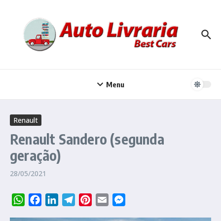
Ir para o conteúdo
Menu
Renault
Renault Sandero (segunda
geração)
28/05/2021
WhatsApp
Facebook
LinkedIn
Telegram
Pinterest
Email
Messenger