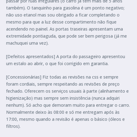
passar por ruas irregulares (o carro já tem mais de 5 anos
também). O tanquinho para gasolina é um ponto negativo;
não uso etanol mas sou obrigado a ficar completando o
mesmo para que a luz desse compartimento não fique
acendendo no painel. As portas traseiras apresentam uma
extremidade pontiaguda, que pode ser bem perigosa (já me
machuquei uma vez).
[Defeitos apresentados] A porta do passageiro apresentou
um estalo ao abrir, o que foi corrigido em garantia.
[Concessionárias] Fiz todas as revisões na css e sempre
foram cordiais, sempre respeitando as revisões de preço
fechado. Oferecem os serviços usuais à parte (alinhamento e
higienização) mas sempre sem insistência (nunca adquiri
nenhum). Só acho que demoram muito para entregar o carro.
Normalmente deixo às 08:00 e só me entregam após às
17:00, mesmo quando a revisão é apenas o básico (óleos e
filtros).