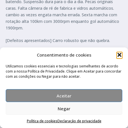
batendo. Suspensão dura para o dia a dia. Pecas originais
caras. Falta câmera de ré de fabrica e vidros automáticos.
cambio as vezes engata marcha errada. Sexta marcha com
rotação alta 100km com 3000rpm enquanto gol automático
1900rpm.
[Defeitos apresentados] Carro robusto que não quebra.
[Concessionárias] Deixa s gente meio desinformado sobre o
Consentimento de cookies
veiculo e o manual não ajuda.
Utilizamos cookies essenciais e tecnologias semelhantes de acordo
com a nossa Política de Privacidade. Clique em Aceitar para concordar
[Comentários adicionais] Bom custo beneficio pra quem quer
com as condições ou Negar para não aceitar.
se divertir. Se achar gastao compra um up tsi.
[Best Cars] O best cars é o melhor site de opinião de carros.
Aceitar
[Data de publicação] 28/6/19
Negar
Compre pelo Whatsapp
—
Política de cookies
Declaração de privacidade