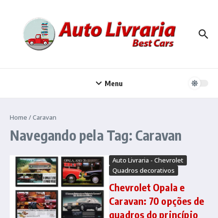
Ir para o conteúdo
Menu
Home
/
Caravan
Navegando pela Tag: Caravan
Auto Livraria - Chevrolet
Quadros decorativos
Chevrolet Opala e
Caravan: 70 opções de
quadros do princípio