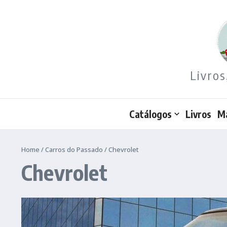
Ir para o conteúdo
Livros
Catálogos
Livros
M
Home
/
Carros do Passado
/
Chevrolet
Chevrolet