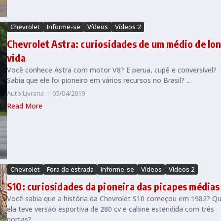
Chevrolet
Informe-se
Vídeos
Vídeos 2
Chevrolet Astra: curiosidades de um médio de lo
vida
Você conhece Astra com motor V8? E perua, cupê e conversível?
Sabia que ele foi pioneiro em vários recursos no Brasil? ...
Auto Livraria
05/04/2019
Read More
Chevrolet
Fora de estrada
Informe-se
Vídeos
Vídeos 2
S10: curiosidades da pioneira das picapes médias
Você sabia que a história da Chevrolet S10 começou em 1982? Q
ela teve versão esportiva de 280 cv e cabine estendida com três
portas? ...