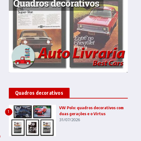
Quadros decorativos
VW Polo: quadros decorativos com
1
duas gerações e o Virtus
31/07/2026
o