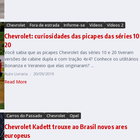
Chevrolet
Fora de estrada
Informe-se
Vídeos
Vídeos 2
Chevrolet: curiosidades das picapes das séries 10
20
Você sabia que as picapes Chevrolet das séries 10 e 20 tiveram
versões de cabine dupla e com tração 4x4? Conhece os utilitários
Bonanza e Veraneio que elas originaram? ...
Auto Livraria
20/09/2019
Read More
Carros do Passado
Chevrolet
Opel
Chevrolet Kadett trouxe ao Brasil novos ares
europeus