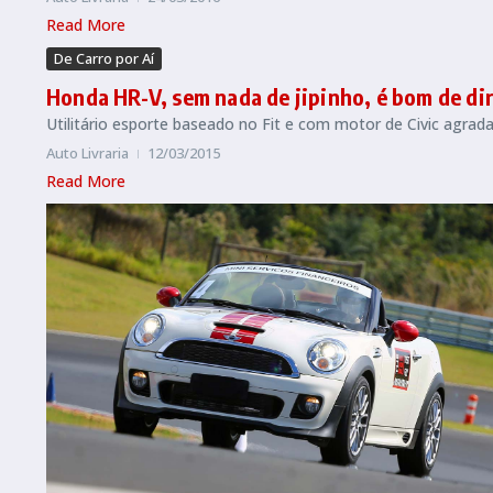
Read More
De Carro por Aí
Honda HR-V, sem nada de jipinho, é bom de dir
Utilitário esporte baseado no Fit e com motor de Civic agrada
Auto Livraria
12/03/2015
Read More