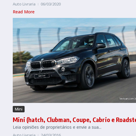
Auto Livraria
06/03/2020
Read More
Mini
Mini (hatch, Clubman, Coupe, Cabrio e Roadst
Leia opiniões de proprietários e envie a sua...
Auto Livraria
24/03/2016