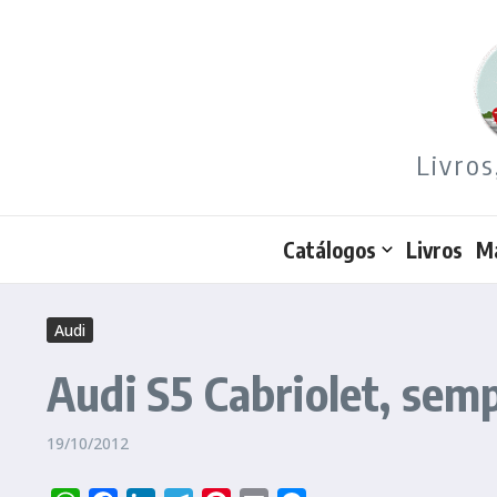
Ir para o conteúdo
Livros
Catálogos
Livros
M
Audi
Audi S5 Cabriolet, semp
19/10/2012