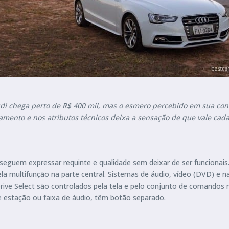
di chega perto de R$ 400 mil, mas o esmero percebido em sua con
mento e nos atributos técnicos deixa a sensação de que vale cad
nseguem expressar requinte e qualidade sem deixar de ser funcionais
multifunção na parte central. Sistemas de áudio, vídeo (DVD) e na
Drive Select são controlados pela tela e pelo conjunto de comandos
 estação ou faixa de áudio, têm botão separado.