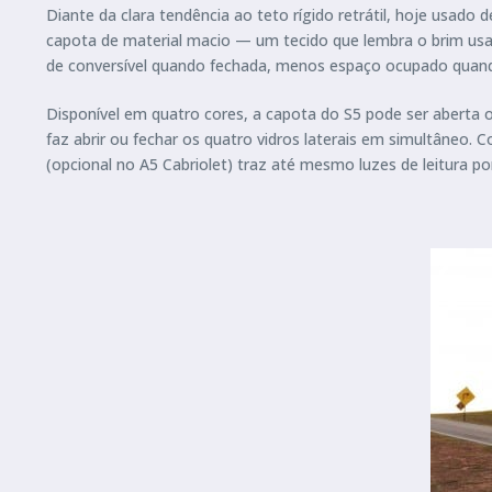
Diante da clara tendência ao teto rígido retrátil, hoje usad
capota de material macio — um tecido que lembra o brim usad
de conversível quando fechada, menos espaço ocupado quando
Disponível em quatro cores, a capota do S5 pode ser abert
faz abrir ou fechar os quatro vidros laterais em simultâne
(opcional no A5 Cabriolet) traz até mesmo luzes de leitura por