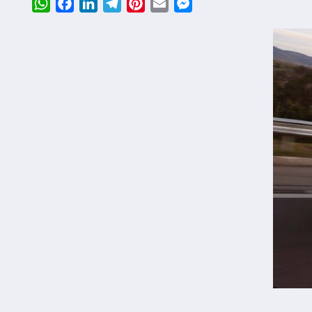
WhatsApp
Facebook
LinkedIn
Telegram
Pinterest
Email
Messenger