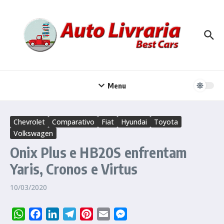
Ir para o conteúdo
Menu
Chevrolet
Comparativo
Fiat
Hyundai
Toyota
Volkswagen
Onix Plus e HB20S enfrentam
Yaris, Cronos e Virtus
10/03/2020
WhatsApp
Facebook
LinkedIn
Telegram
Pinterest
Email
Messenger