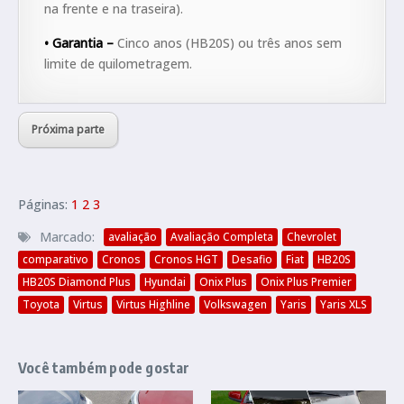
na frente e na traseira).
•
Garantia –
Cinco anos (HB20S) ou três anos sem
limite de quilometragem.
Próxima parte
Páginas:
1
2
3
Marcado:
avaliação
Avaliação Completa
Chevrolet
comparativo
Cronos
Cronos HGT
Desafio
Fiat
HB20S
HB20S Diamond Plus
Hyundai
Onix Plus
Onix Plus Premier
Toyota
Virtus
Virtus Highline
Volkswagen
Yaris
Yaris XLS
Você também pode gostar