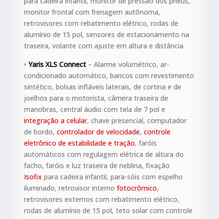
para cadeira infantil, monitor de pressão dos pneus,
monitor frontal com frenagem autônoma,
retrovisores com rebatimento elétrico, rodas de
alumínio de 15 pol, sensores de estacionamento na
traseira, volante com ajuste em altura e distância.
•
Yaris XLS Connect
– Alarme volumétrico, ar-
condicionado automático, bancos com revestimento
sintético, bolsas infláveis laterais, de cortina e de
joelhos para o motorista, câmera traseira de
manobras, central áudio com tela de 7 pol e
integração a celular
, chave presencial, computador
de bordo,
controlador de velocidade
,
controle
eletrônico de estabilidade e tração
, faróis
automáticos com regulagem elétrica de altura do
facho, faróis e luz traseira de neblina, fixação
Isofix
para cadeira infantil, para-sóis com espelho
iluminado, retrovisor interno
fotocrômico
,
retrovisores externos com rebatimento elétrico,
rodas de alumínio de 15 pol, teto solar com controle