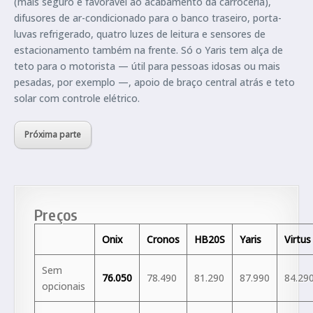
(mais seguro e favorável ao acabamento da carroceria),
difusores de ar-condicionado para o banco traseiro, porta-
luvas refrigerado, quatro luzes de leitura e sensores de
estacionamento também na frente. Só o Yaris tem alça de
teto para o motorista — útil para pessoas idosas ou mais
pesadas, por exemplo —, apoio de braço central atrás e teto
solar com controle elétrico.
Próxima parte
Preços
Onix
Cronos
HB20S
Yaris
Virtus
Sem
76.050
78.490
81.290
87.990
84.29
opcionais