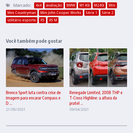
Marcado:
4x4
avaliação
BMW
M140i
M240i
Mini
Mini Countryman
Mini John Cooper Works
Série 1
Série 2
utilitário esporte
X5
X5 M
Você também pode gostar
Renegade Limited, 2008 THP e
Bronco Sport luta contra crise de
T-Cross Highline: a altura da
imagem para encarar Compass e
pratel ...
D ...
09/04/2021
21/05/2021