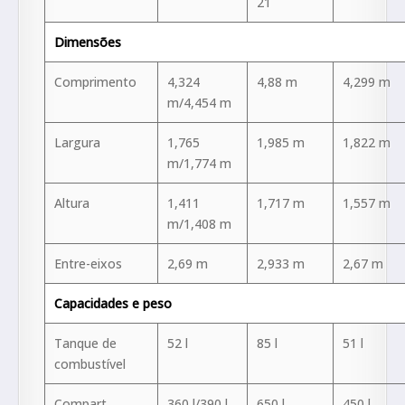
21
Dimensões
Comprimento
4,324
4,88 m
4,299 m
m/4,454 m
Largura
1,765
1,985 m
1,822 m
m/1,774 m
Altura
1,411
1,717 m
1,557 m
m/1,408 m
Entre-eixos
2,69 m
2,933 m
2,67 m
Capacidades e peso
Tanque de
52 l
85 l
51 l
combustível
Compart.
360 l/390 l
650 l
450 l