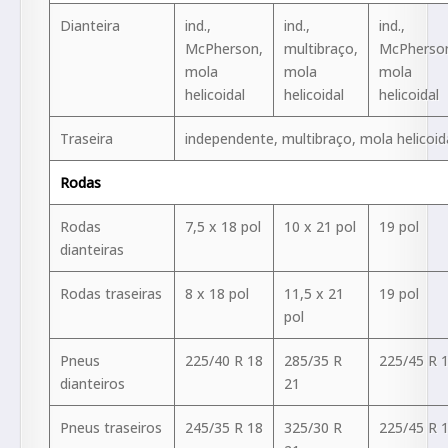
Dianteira
ind.,
ind.,
ind.,
McPherson,
multibraço,
McPherso
mola
mola
mola
helicoidal
helicoidal
helicoidal
Traseira
independente, multibraço, mola helicoid
Rodas
Rodas
7,5 x 18 pol
10 x 21 pol
19 pol
dianteiras
Rodas traseiras
8 x 18 pol
11,5 x 21
19 pol
pol
Pneus
225/40 R 18
285/35 R
225/45 R 
dianteiros
21
Pneus traseiros
245/35 R 18
325/30 R
225/45 R 