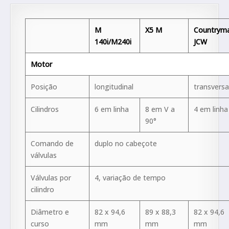
M
X5 M
Countrym
140i/M240i
JCW
Motor
Posição
longitudinal
transversa
Cilindros
6 em linha
8 em V a
4 em linha
90°
Comando de
duplo no cabeçote
válvulas
Válvulas por
4, variação de tempo
cilindro
Diâmetro e
82 x 94,6
89 x 88,3
82 x 94,6
curso
mm
mm
mm