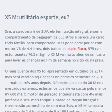
X5 M: utilitário esporte, eu?
Sim, a carroceria é de SUV, ele tem tração integral, enorme
compartimento de bagagem de 650 litros e parece um carro
todo família, bem comportado. Mas pode parar por aí: com
motor V8 de 4,4 litros, dois turbos de
duplo fluxo
, 575 cv e
estonteantes 76,5 m.kgf, o X5 M vai muito além de um carro
para levar as crianças ao fim de semana no sítio ou na praia.
O mais quente dos X5 foi apresentado em outubro de 2014,
mas será vendido aqui apenas no primeiro semestre de 2018
— mais de três anos depois. Oferecido ao lado do X6 M nos
mercados externos, estimamos que ele vá custar pelo menos
R$ 600 mil. O motor da geração anterior está com 4% mais
potência e 10% mais torque. Dotado de tração integral e
transmissão automática de oito marchas, o X5 M catapulta
seu peso de 2,4 toneladas de 0 a 100 km/h em 4,2 segundos