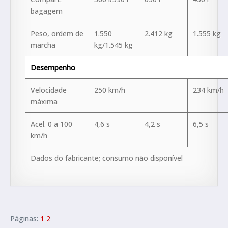
bagagem
Peso, ordem de
1.550
2.412 kg
1.555 kg
marcha
kg/1.545 kg
Desempenho
Velocidade
250 km/h
234 km/h
máxima
Acel. 0 a 100
4,6 s
4,2 s
6,5 s
km/h
Dados do fabricante; consumo não disponível
Páginas:
1
2