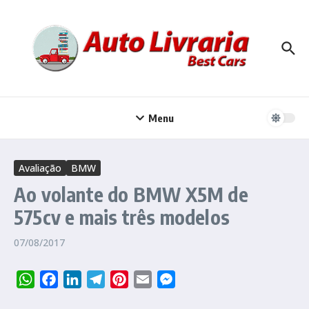
Ir para o conteúdo
Menu
Avaliação
BMW
Ao volante do BMW X5M de
575cv e mais três modelos
07/08/2017
WhatsApp
Facebook
LinkedIn
Telegram
Pinterest
Email
Messenger