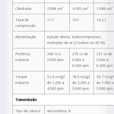
Cilindrada
2.998 cm³
4.395 cm³
1.998 cm³
Taxa de
11:1
10:1
10,2:1
compressão
Alimentação
injeção direta, turbocompressor,
resfriador de ar (2 turbos no X5 M)
Potência
340 cv a
575 cv de
231 cv de
máxima
5.500 rpm
6.000 a
5.000 a
6.500 rpm
6.200 rpm
Torque
51,0 m.kgf
76,5 m.kgf
35,7 m.kgf
máximo
de 1.250 a
de 2.200 a
de 1.450 a
4.500 rpm
5.000 rpm
5.000 rpm
Transmissão
Tipo de caixa e
automática, 8