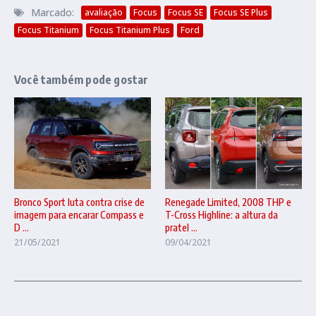
Marcado:
avaliação
Focus
Focus SE
Focus SE Plus
Focus Titanium
Focus Titanium Plus
Ford
Você também pode gostar
Renegade Limited, 2008 THP e
Bronco Sport luta contra crise de
T-Cross Highline: a altura da
imagem para encarar Compass e
pratel ...
D ...
09/04/2021
21/05/2021