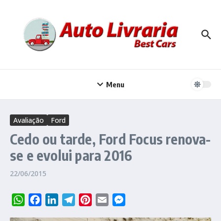
Ir para o conteúdo
Menu
Avaliação
Ford
Cedo ou tarde, Ford Focus renova-
se e evolui para 2016
22/06/2015
WhatsApp
Facebook
LinkedIn
Telegram
Pinterest
Email
Messenger