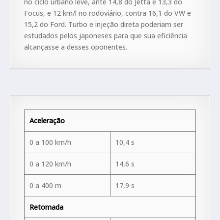
no ciclo urbano leve, ante 14,8 do Jetta e 13,3 do
Focus, e 12 km/l no rodoviário, contra 16,1 do VW e
15,2 do Ford. Turbo e injeção direta poderiam ser
estudados pelos japoneses para que sua eficiência
alcançasse a desses oponentes.
Aceleração
0 a 100 km/h
10,4 s
0 a 120 km/h
14,6 s
0 a 400 m
17,9 s
Retomada