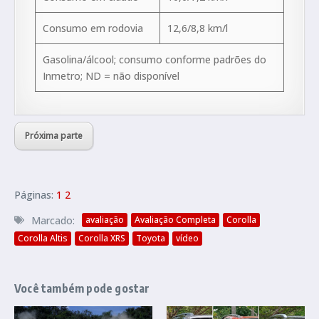
Consumo em rodovia
12,6/8,8 km/l
Gasolina/álcool; consumo conforme padrões do
Inmetro; ND = não disponível
Próxima parte
Páginas:
1
2
Marcado:
avaliação
Avaliação Completa
Corolla
Corolla Altis
Corolla XRS
Toyota
vídeo
Você também pode gostar