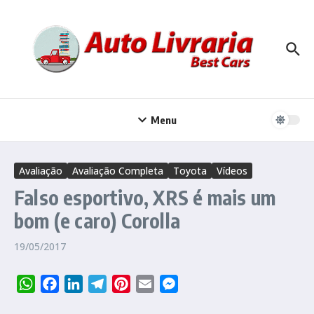
Ir para o conteúdo
Menu
Avaliação
Avaliação Completa
Toyota
Vídeos
Falso esportivo, XRS é mais um
bom (e caro) Corolla
19/05/2017
WhatsApp
Facebook
LinkedIn
Telegram
Pinterest
Email
Messenger