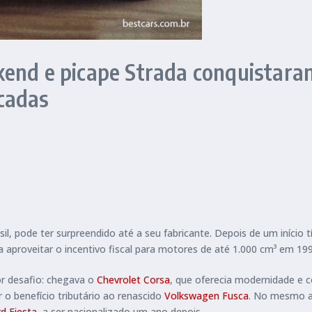
kend e picape Strada conquistar
cadas
sil, pode ter surpreendido até a seu fabricante. Depois de um início 
a aproveitar o incentivo fiscal para motores de até 1.000 cm³ em 19
r desafio: chegava o
Chevrolet Corsa
, que oferecia modernidade e 
o benefício tributário ao renascido
Volkswagen Fusca
. No mesmo a
d Fiesta
, a ser nacionalizado um ano depois.