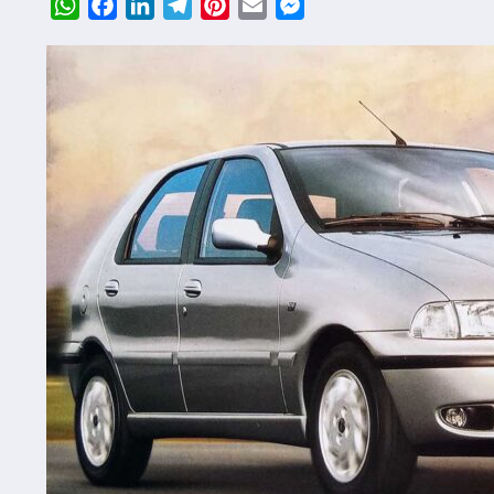
WhatsApp
Facebook
LinkedIn
Telegram
Pinterest
Email
Messenger