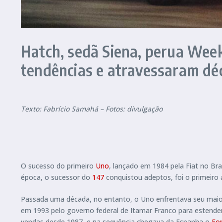
Hatch, sedã Siena, perua Wee
tendências e atravessaram dé
Texto: Fabrício Samahá – Fotos: divulgação
O sucesso do primeiro
Uno
, lançado em 1984 pela Fiat no Bra
época, o sucessor do
147
conquistou adeptos, foi o primeiro 
Passada uma década, no entanto, o Uno enfrentava seu maio
em 1993 pelo governo federal de Itamar Franco para estender 
vendas desde 1987, e na sequência chegava da Espanha o
For