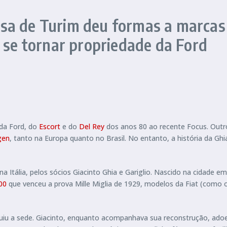
sa de Turim deu formas a marcas
e se tornar propriedade da Ford
da Ford, do
Escort
e do
Del Rey
dos anos 80 ao recente Focus. Out
gen
, tanto na Europa quanto no Brasil. No entanto, a história da G
a Itália, pelos sócios Giacinto Ghia e Gariglio. Nascido na cidade e
00
que venceu a prova Mille Miglia de 1929, modelos da Fiat (como
u a sede. Giacinto, enquanto acompanhava sua reconstrução, adoece