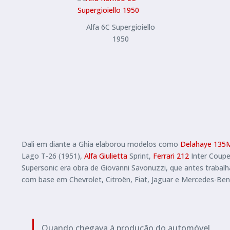
Alfa 6C Supergioiello
1950
Dali em diante a Ghia elaborou modelos como
Delahaye 135
Lago T-26 (1951),
Alfa Giulietta
Sprint,
Ferrari 212
Inter Coup
Supersonic era obra de Giovanni Savonuzzi, que antes trabal
com base em Chevrolet, Citroën, Fiat, Jaguar e Mercedes-Ben
Quando chegava à produção do automóvel,