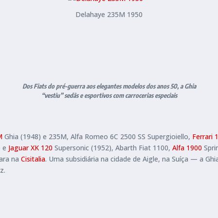
Delahaye 235M 1950
Dos Fiats do pré-guerra aos elegantes modelos dos anos 50, a Ghia
“vestiu” sedãs e esportivos com carrocerias especiais
M
Ghia (1948) e 235M, Alfa Romeo 6C 2500 SS Supergioiello,
Ferrari 
e e
Jaguar XK 120
Supersonic (1952), Abarth Fiat 1100,
Alfa 1900
Spri
hara na
Cisitalia
. Uma subsidiária na cidade de Aigle, na Suíça — a Gh
z.