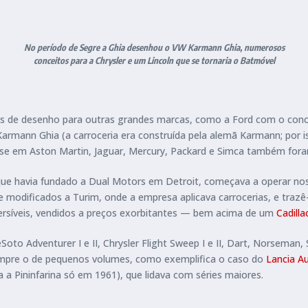
No período de Segre a Ghia desenhou o VW Karmann Ghia, numerosos
conceitos para a Chrysler e um Lincoln que se tornaria o Batmóvel
s de desenho para outras grandes marcas, como a Ford com o conce
rmann Ghia (a carroceria era construída pela alemã Karmann; por 
ase em Aston Martin, Jaguar, Mercury, Packard e Simca também for
que havia fundado a Dual Motors em Detroit, começava a operar no
e modificados a Turim, onde a empresa aplicava carrocerias, e trazê
ersíveis, vendidos a preços exorbitantes — bem acima de um
Cadilla
to Adventurer I e II, Chrysler Flight Sweep I e II, Dart, Norseman,
empre o de pequenos volumes, como exemplifica o caso do
Lancia Au
 a Pininfarina só em 1961), que lidava com séries maiores.