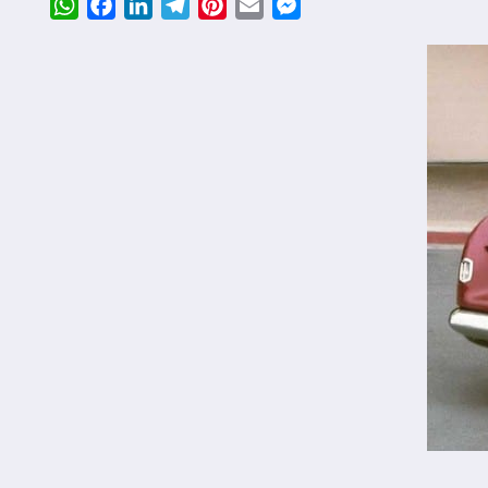
WhatsApp
Facebook
LinkedIn
Telegram
Pinterest
Email
Messenger