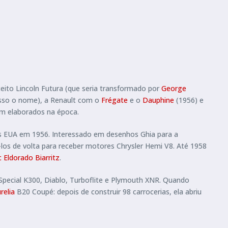
ito Lincoln Futura (que seria transformado por
George
isso o nome), a Renault com o
Frégate
e o
Dauphine
(1956) e
am elaborados na época.
s EUA em 1956. Interessado em desenhos Ghia para a
-los de volta para receber motores Chrysler Hemi V8. Até 1958
c Eldorado Biarritz
.
 Special K300, Diablo, Turboflite e Plymouth XNR. Quando
relia
B20 Coupé: depois de construir 98 carrocerias, ela abriu