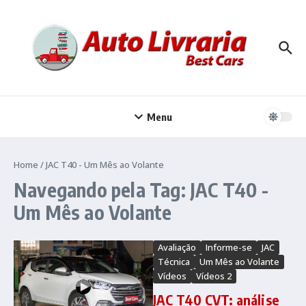
Ir para o conteúdo
Menu
Home
/
JAC T40 - Um Mês ao Volante
Navegando pela Tag: JAC T40 -
Um Mês ao Volante
Avaliação
Informe-se
JAC
Técnica
Um Mês ao Volante
Vídeos
Vídeos 2
JAC T40 CVT: análise