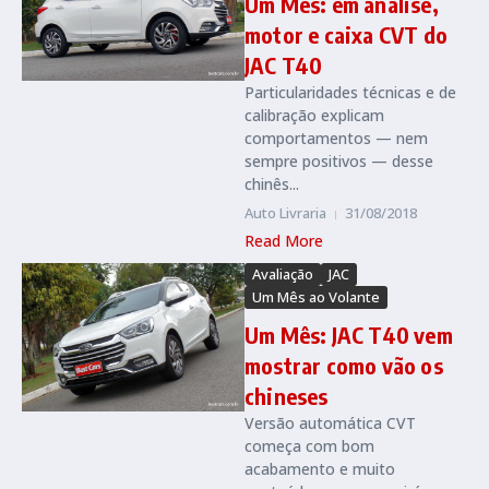
Um Mês: em análise,
motor e caixa CVT do
JAC T40
Particularidades técnicas e de
calibração explicam
comportamentos — nem
sempre positivos — desse
chinês...
Auto Livraria
31/08/2018
Read More
Avaliação
JAC
Um Mês ao Volante
Um Mês: JAC T40 vem
mostrar como vão os
chineses
Versão automática CVT
começa com bom
acabamento e muito