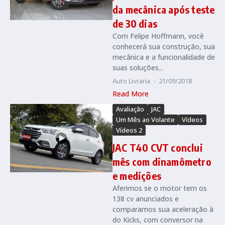
da mecânica após teste
de 30 dias
Com Felipe Hoffmann, você
conhecerá sua construção, sua
mecânica e a funcionalidade de
suas soluções...
Auto Livraria
21/09/2018
Read More
Avaliação
JAC
Um Mês ao Volante
Vídeos
Vídeos 2
JAC T40 CVT conclui
mês com dinamômetro
e medições
Aferimos se o motor tem os
138 cv anunciados e
comparamos sua aceleração à
do Kicks, com conversor na