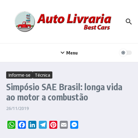
Ir para o conteúdo
Menu
Informe-se
Técnica
Simpósio SAE Brasil: longa vida
ao motor a combustão
26/11/2019
WhatsApp
Facebook
LinkedIn
Telegram
Pinterest
Email
Messenger