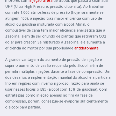
motores com
injeção direta
de álcool, que passa à chamada
UHP (Ultra High Pressure, pressão ultra-alta). Ao trabalhar
com até 1.000 atmosferas de pressão (hoje raramente se
atingem 400), a injeção traz maior eficiência com uso de
álcool ou gasolina misturada com álcool. Afinal, o
combustível de cana tem maior eficiência energética que a
gasolina, além de ser oriundo de plantas que retiraram CO2
do ar para crescer. Se misturado à gasolina, ele aumenta a
eficiência do motor por sua propriedade
antidetonante
.
A grande vantagem do aumento de pressão de injeção é
suprir o aumento de vazão requerido pelo álcool, além de
permitir múltiplas injeções durante a fase de compressão. Um
dos desafios à implementação mundial do álcool é a partida a
frio em regiões com inverno rigoroso, razão para ainda se
usar nesses locais o E85 (álcool com 15% de gasolina). Com
estratégias como injeção apenas no fim da fase de
compressão, porém, consegue-se evaporar suficientemente
o álcool para partida.