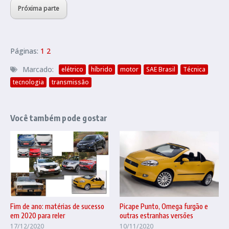
Próxima parte
Páginas:
1
2
Marcado:
elétrico
híbrido
motor
SAE Brasil
Técnica
tecnologia
transmissão
Você também pode gostar
Fim de ano: matérias de sucesso
Picape Punto, Omega furgão e
em 2020 para reler
outras estranhas versões
17/12/2020
10/11/2020