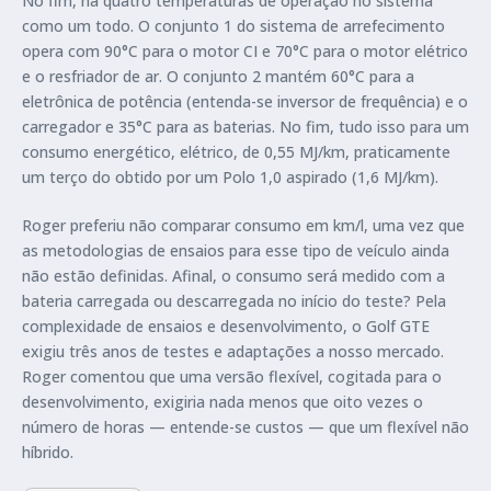
No fim, há quatro temperaturas de operação no sistema
como um todo. O conjunto 1 do sistema de arrefecimento
opera com 90°C para o motor CI e 70°C para o motor elétrico
e o resfriador de ar. O conjunto 2 mantém 60°C para a
eletrônica de potência (entenda-se inversor de frequência) e o
carregador e 35°C para as baterias. No fim, tudo isso para um
consumo energético, elétrico, de 0,55 MJ/km, praticamente
um terço do obtido por um Polo 1,0 aspirado (1,6 MJ/km).
Roger preferiu não comparar consumo em km/l, uma vez que
as metodologias de ensaios para esse tipo de veículo ainda
não estão definidas. Afinal, o consumo será medido com a
bateria carregada ou descarregada no início do teste? Pela
complexidade de ensaios e desenvolvimento, o Golf GTE
exigiu três anos de testes e adaptações a nosso mercado.
Roger comentou que uma versão flexível, cogitada para o
desenvolvimento, exigiria nada menos que oito vezes o
número de horas — entende-se custos — que um flexível não
híbrido.