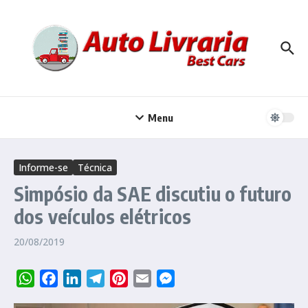
Ir para o conteúdo
Menu
Informe-se
Técnica
Simpósio da SAE discutiu o futuro
dos veículos elétricos
20/08/2019
WhatsApp
Facebook
LinkedIn
Telegram
Pinterest
Email
Messenger