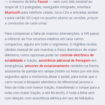
— o mesmo da linha
Passat
— vem com tela sensível ao
toque de 5,5 polegadas, navegador integrado, interface
Bluetooth
para telefone celular, toca-CDs e entradas auxiliar
e para cartão SD (
veja no quadro abaixo as versões, preços
e conteúdos de cada uma
).
Para compensar a falta de maiores intervenções, a VW passa
a oferecer ao Fox recursos inéditos em seus carros
compactos, alguns em todo o segmento. O Highline recebe
câmbio manual de seis marchas e freios dianteiros de maior
diâmetro; como opcionais pode ter
controle eletrônico de
estabilidade
e tração,
assistência adicional de frenagem
em
emergência,
sensores de estacionamento
também na frente,
assistente de partida em rampa (retém os freios por até dois
segundos após o motorista aliviar o pedal, para evitar que o
carro recue) e bloqueio eletrônico do diferencial (aciona o
freio da roda com menor tração, transferindo o torque para a
roda com maior tração, a até 80 km/h). E toda a linha vem
com direção com assistência elétrica em vez de hidráulica.