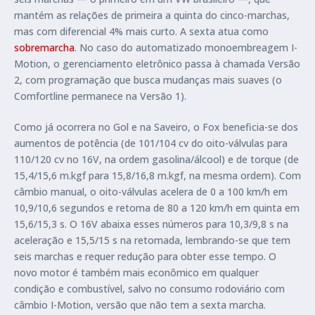
mantém as relações de primeira a quinta do cinco-marchas,
mas com diferencial 4% mais curto. A sexta atua como
sobremarcha
. No caso do automatizado monoembreagem I-
Motion, o gerenciamento eletrônico passa à chamada Versão
2, com programação que busca mudanças mais suaves (o
Comfortline permanece na Versão 1).
Como já ocorrera no Gol e na Saveiro, o Fox beneficia-se dos
aumentos de potência (de 101/104 cv do oito-válvulas para
110/120 cv no 16V, na ordem gasolina/álcool) e de torque (de
15,4/15,6 m.kgf para 15,8/16,8 m.kgf, na mesma ordem). Com
câmbio manual, o oito-válvulas acelera de 0 a 100 km/h em
10,9/10,6 segundos e retoma de 80 a 120 km/h em quinta em
15,6/15,3 s. O 16V abaixa esses números para 10,3/9,8 s na
aceleração e 15,5/15 s na retomada, lembrando-se que tem
seis marchas e requer redução para obter esse tempo. O
novo motor é também mais econômico em qualquer
condição e combustível, salvo no consumo rodoviário com
câmbio I-Motion, versão que não tem a sexta marcha.