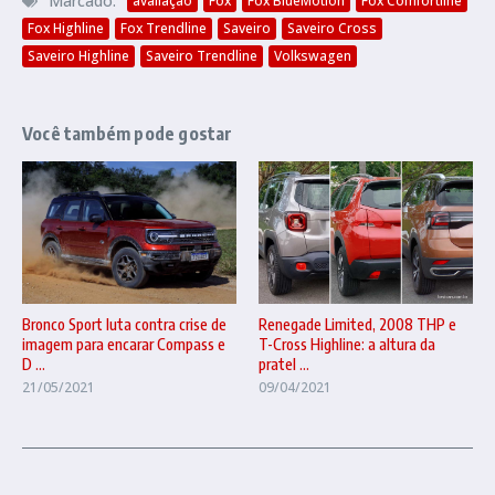
Marcado:
avaliação
Fox
Fox BlueMotion
Fox Comfortline
Fox Highline
Fox Trendline
Saveiro
Saveiro Cross
Saveiro Highline
Saveiro Trendline
Volkswagen
Você também pode gostar
Renegade Limited, 2008 THP e
Bronco Sport luta contra crise de
T-Cross Highline: a altura da
imagem para encarar Compass e
pratel ...
D ...
09/04/2021
21/05/2021