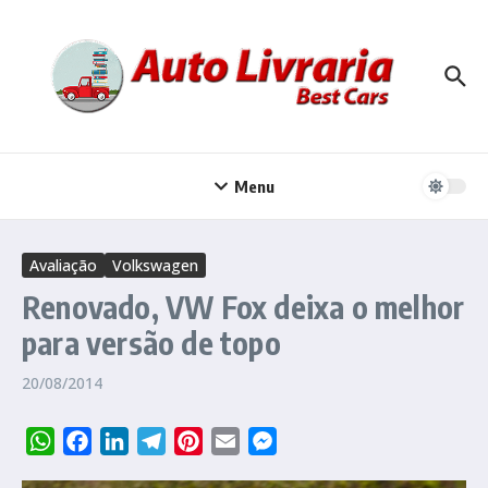
Ir para o conteúdo
Menu
Avaliação
Volkswagen
Renovado, VW Fox deixa o melhor
para versão de topo
20/08/2014
WhatsApp
Facebook
LinkedIn
Telegram
Pinterest
Email
Messenger