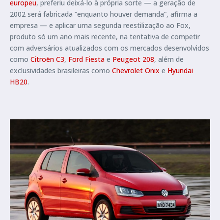
europeu
, preferiu deixá-lo à própria sorte — a geração de
2002 será fabricada “enquanto houver demanda”, afirma a
empresa — e aplicar uma segunda reestilização ao Fox,
produto só um ano mais recente, na tentativa de competir
com adversários atualizados com os mercados desenvolvidos
como
Citroën C3
,
Ford Fiesta
e
Peugeot 208
, além de
exclusividades brasileiras como
Chevrolet Onix
e
Hyundai
HB20
.