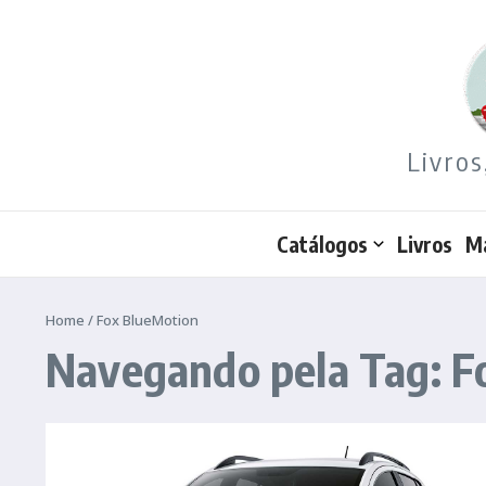
Ir para o conteúdo
Livros
Catálogos
Livros
M
Home
/
Fox BlueMotion
Navegando pela Tag: F