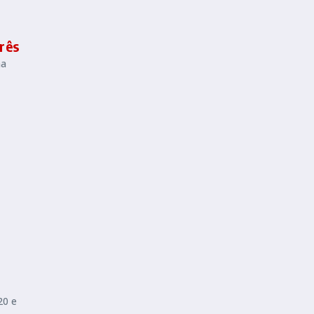
rês
ha
20 e