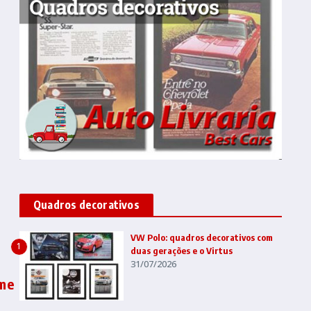
Quadros decorativos
VW Polo: quadros decorativos com
1
duas gerações e o Virtus
31/07/2026
eme