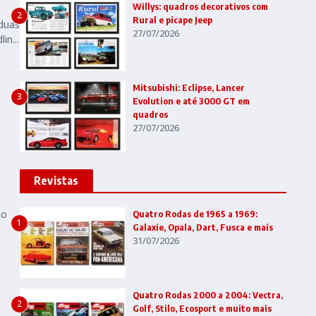
Willys: quadros decorativos com
à
2
Rural e picape Jeep
duas
27/07/2026
in...
Mitsubishi: Eclipse, Lancer
3
Evolution e até 3000 GT em
quadros
27/07/2026
Revistas
ço
Quatro Rodas de 1965 a 1969:
1
Galaxie, Opala, Dart, Fusca e mais
31/07/2026
Quatro Rodas 2000 a 2004: Vectra,
2
Golf, Stilo, Ecosport e muito mais