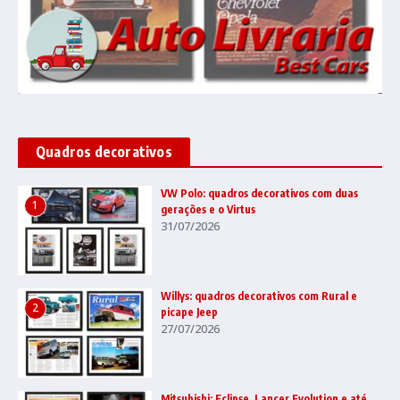
Quadros decorativos
VW Polo: quadros decorativos com duas
1
gerações e o Virtus
31/07/2026
Willys: quadros decorativos com Rural e
2
picape Jeep
27/07/2026
Mitsubishi: Eclipse, Lancer Evolution e até