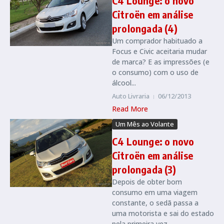
C4 Lounge: o novo
Citroën em análise
prolongada (4)
Um comprador habituado a
Focus e Civic aceitaria mudar
de marca? E as impressões (e
o consumo) com o uso de
álcool...
Auto Livraria
06/12/2013
Read More
Um Mês ao Volante
C4 Lounge: o novo
Citroën em análise
prolongada (3)
Depois de obter bom
consumo em uma viagem
constante, o sedã passa a
uma motorista e sai do estado
pela primeira vez...