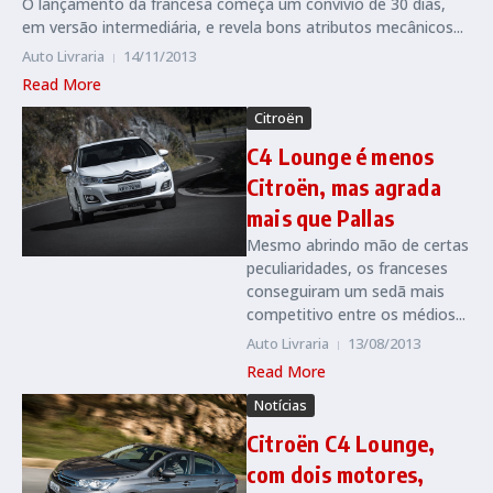
O lançamento da francesa começa um convívio de 30 dias,
em versão intermediária, e revela bons atributos mecânicos...
Auto Livraria
14/11/2013
Read More
Citroën
C4 Lounge é menos
Citroën, mas agrada
mais que Pallas
Mesmo abrindo mão de certas
peculiaridades, os franceses
conseguiram um sedã mais
competitivo entre os médios...
Auto Livraria
13/08/2013
Read More
Notícias
Citroën C4 Lounge,
com dois motores,