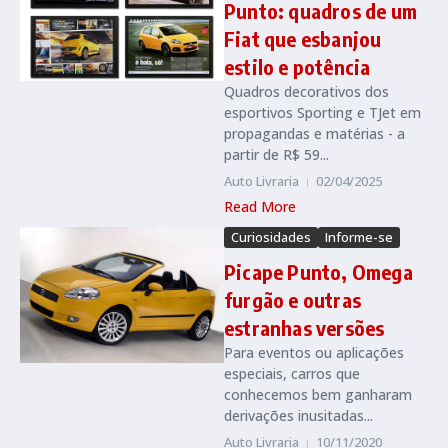
Punto: quadros de um
Fiat que esbanjou
estilo e potência
Quadros decorativos dos
esportivos Sporting e TJet em
propagandas e matérias - a
partir de R$ 59...
Auto Livraria
02/04/2025
Read More
Curiosidades
Informe-se
Picape Punto, Omega
furgão e outras
estranhas versões
Para eventos ou aplicações
especiais, carros que
conhecemos bem ganharam
derivações inusitadas...
Auto Livraria
10/11/2020