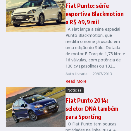
Fiat Punto: série
esportiva Blackmotion
a R$ 49,9 mil
A Fiat lança a série especial
Punto Blackmotion, que
reedita o nome já usado em
uma edição do Stilo. Dotada
de motor E-Torq de 1,75 litro e
16 válvulas, com potência de
130 cv (gasolina) ou 132...
Auto Livraria
29/07/2013
Read More
Notícias
Fiat Punto 2014:
seletor DNA também
para Sporting
O Fiat Punto tem poucas
novidades na linha 2014. A