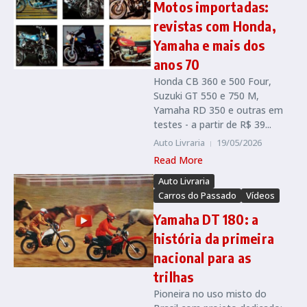
Motos importadas:
revistas com Honda,
Yamaha e mais dos
anos 70
Honda CB 360 e 500 Four,
Suzuki GT 550 e 750 M,
Yamaha RD 350 e outras em
testes - a partir de R$ 39...
Auto Livraria
19/05/2026
Read More
Auto Livraria
Carros do Passado
Vídeos
Yamaha DT 180: a
história da primeira
nacional para as
trilhas
Pioneira no uso misto do