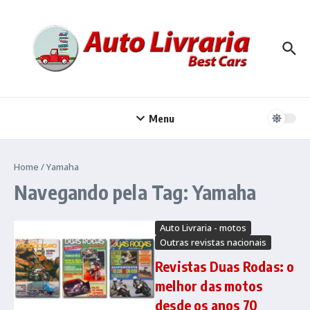
Ir para o conteúdo
Menu
Home
/
Yamaha
Navegando pela Tag: Yamaha
Auto Livraria - motos
Outras revistas nacionais
Revistas Duas Rodas: o
melhor das motos
desde os anos 70